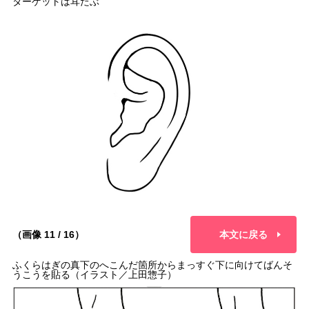
ターゲットは耳たぶ
（画像 11 / 16）
本文に戻る
ふくらはぎの真下のへこんだ箇所からまっすぐ下に向けてばんそ
うこうを貼る（イラスト／上田惣子）