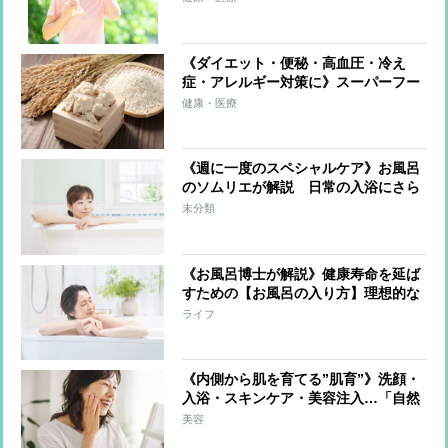
っかり」「ながら運動や食事で発汗」
「入浴は短時間でも効果的」
《ダイエット・便秘・高血圧・冷え
症・アレルギー対策に》スーパーフー
ド「酒粕」驚きの発酵パワーを解説！
健康・医療
栄養成分を生かすおいしい食べ方も紹
介
《週に一度のスペシャルケア》お風呂
のソムリエが解説 日常の入浴にさら
なる健康効果を目指す「温冷交代浴」
未分類
とは？
《お風呂博士が解説》健康寿命を延ば
すための【お風呂の入り方】理想的な
入浴法は「40℃に10分」「就寝の90分
ライフ
前に」「入浴後はコップ1～2杯の水
分」
《内側から肌を育てる”肌育”》洗顔・
入浴・スキンケア・美容注入…「自然
な美しさ」をコツコツ育む方法を美の
美容
賢者が伝授