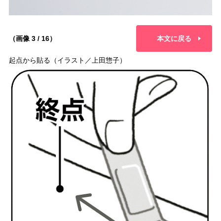
（画像 3 / 16）
本文に戻る
起点から貼る（イラスト／上田惣子）