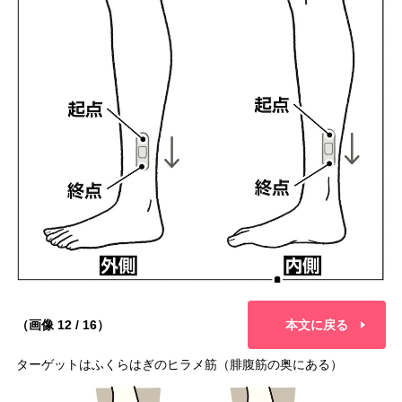
（画像 12 / 16）
本文に戻る
ターゲットはふくらはぎのヒラメ筋（腓腹筋の奥にある）