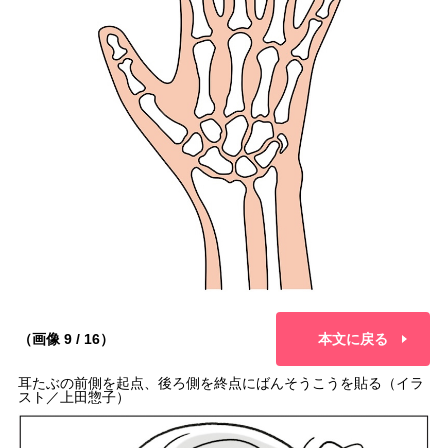
（画像 9 / 16）
本文に戻る
耳たぶの前側を起点、後ろ側を終点にばんそうこうを貼る（イラ
スト／上田惣子）