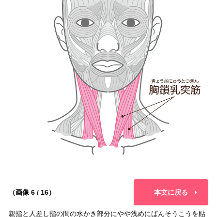
（画像 6 / 16）
本文に戻る
親指と人差し指の間の水かき部分にやや浅めにばんそうこうを貼