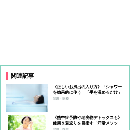
関連記事
《正しいお風呂の入り方》「シャワー
を効果的に使う」「手を温めるだけ」
「塩とアロマを活用」で心も体もデト
健康・医療
ックス
《熱中症予防や老廃物デトックスも》
健康＆若返りを目指す「汗活メソッ
ド」のポイント「6～8時間の睡眠をし
健康・医療