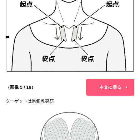
（画像 5 / 16）
本文に戻る
ターゲットは胸鎖乳突筋