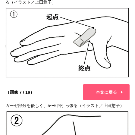
る（イラスト／上田惣子）
（画像 7 / 16）
本文に戻る
ガーゼ部分を優しく、5〜6回引っ張る（イラスト／上田惣子）