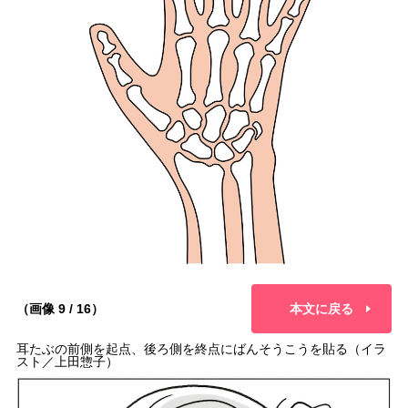
（画像 9 / 16）
本文に戻る
耳たぶの前側を起点、後ろ側を終点にばんそうこうを貼る（イラ
スト／上田惣子）