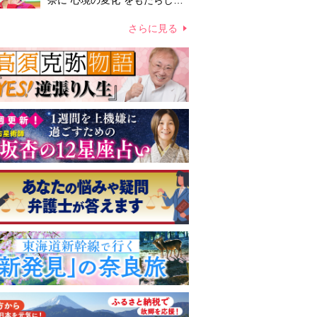
奈に“心境の変化”をもたらした
主演映画『ママせか』 身を削
って「がんに蝕まれる母」を演
さらに見る
じた壮絶な撮影現場