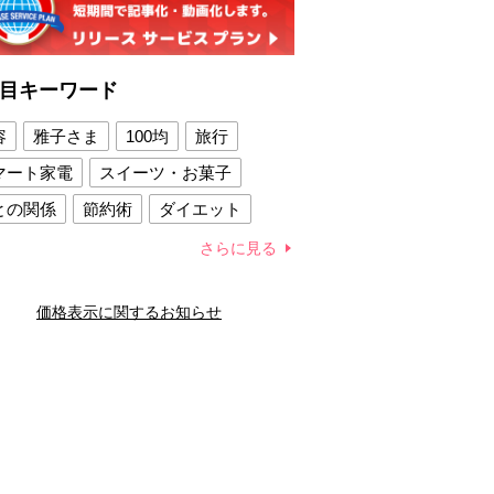
目キーワード
容
雅子さま
100均
旅行
マート家電
スイーツ・お菓子
との関係
節約術
ダイエット
康法
新製品
さらに見る
容賢者のダイエットグッズ
価格表示に関するお知らせ
との関係
新津春子
どか食い