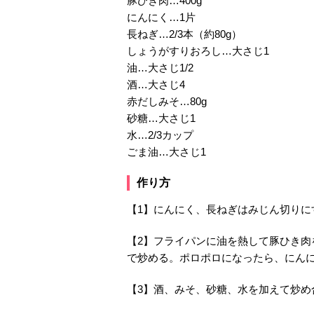
豚ひき肉…400g
にんにく…1片
長ねぎ…2/3本（約80g）
しょうがすりおろし…大さじ1
油…大さじ1/2
酒…大さじ4
赤だしみそ…80g
砂糖…大さじ1
水…2/3カップ
ごま油…大さじ1
作り方
【1】にんにく、長ねぎはみじん切りに
【2】フライパンに油を熱して豚ひき
で炒める。ポロポロになったら、にん
【3】酒、みそ、砂糖、水を加えて炒め