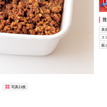
注
美
ス
親
健
美
夫
写真11枚