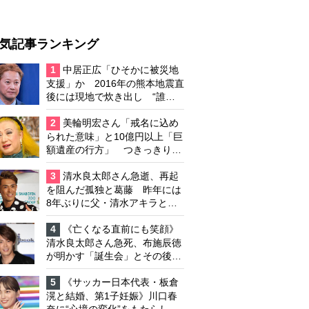
気記事ランキング
1
中居正広「ひそかに被災地
支援」か 2016年の熊本地震直
後には現地で炊き出し “誰に
も知られなくて良い”と、むし
ろ強まる福祉活動への思い
2
美輪明宏さん「戒名に込め
られた意味」と10億円以上「巨
額遺産の行方」 つきっきりで
私生活をサポートしていた元俳
優が相続か
3
清水良太郎さん急逝、再起
を阻んだ孤独と葛藤 昨年には
8年ぶりに父・清水アキラと共
演、本格的な活動再開に向かっ
ていたが…周囲が懸念していた
4
《亡くなる直前にも笑顔》
「不安定なところ」
清水良太郎さん急死、布施辰徳
が明かす「誕生会」とその後の
メッセージ
5
《サッカー日本代表・板倉
滉と結婚、第1子妊娠》川口春