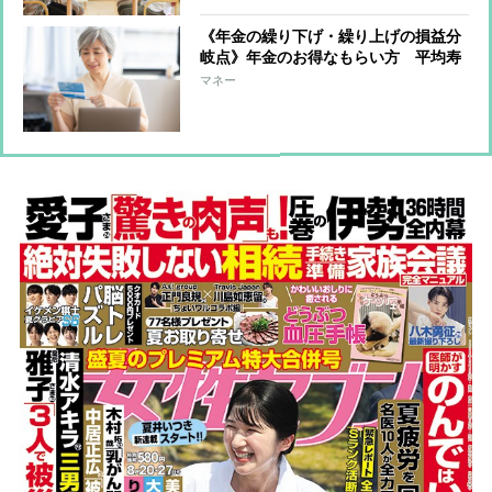
《年金の繰り下げ・繰り上げの損益分
岐点》年金のお得なもらい方 平均寿
命を考えれば「妻は繰り下げ、夫は繰
マネー
り上げ」が“取りっぱぐれ”が少ないパ
ターン