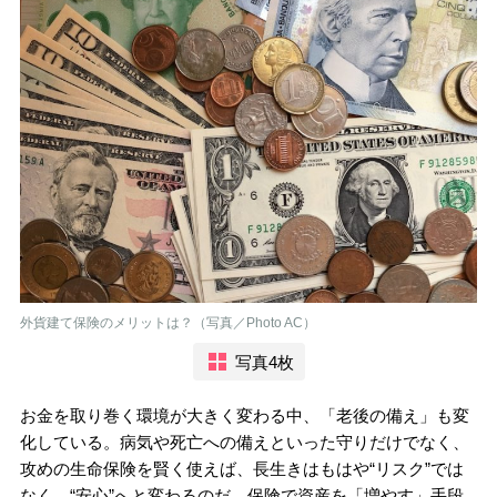
外貨建て保険のメリットは？（写真／Photo AC）
写真4枚
お金を取り巻く環境が大きく変わる中、「老後の備え」も変
化している。病気や死亡への備えといった守りだけでなく、
攻めの生命保険を賢く使えば、長生きはもはや“リスク”では
なく、“安心”へと変わるのだ。保険で資産を「増やす」手段