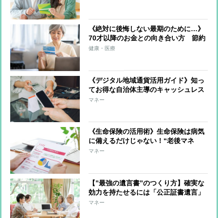
ポート、買い物代金割引、家事代行な
ど
《絶対に後悔しない最期のために…》
70才以降のお金との向き合い方 節約
に走るのではなく「自分で貯めたお金
健康・医療
を使いきる」ことが大切 いちばん不
要なものは「がまん」
《デジタル地域通貨活用ガイド》知っ
てお得な自治体主導のキャッシュレス
決済システムを徹底解説
マネー
《生命保険の活用術》生命保険は病気
に備えるだけじゃない！“老後マネ
ー”を増やして貯める「貯蓄」「投
マネー
資」「相続」の方法
【”最強の遺言書”のつくり方】確実な
効力を持たせるには「公正証書遺言」
を選択 必要に応じて何度でもつくり
マネー
直しが可能、その都度相続人と共有を