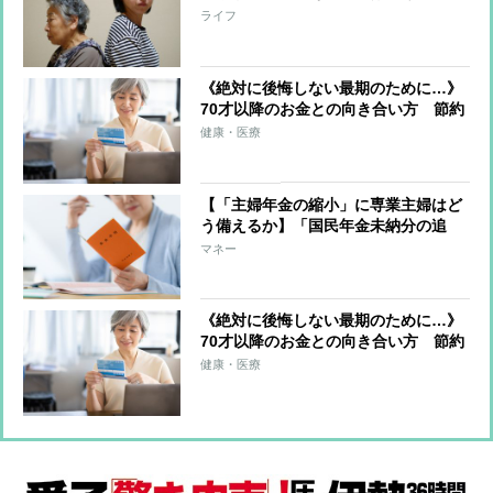
対する法的な扶養義務がなくなるこ
ライフ
と” 考慮すべきは“孫と祖父母の関
係”への影響
《絶対に後悔しない最期のために…》
70才以降のお金との向き合い方 節約
に走るのではなく「自分で貯めたお金
健康・医療
を使いきる」ことが大切 いちばん不
要なものは「がまん」
【「主婦年金の縮小」に専業主婦はど
う備えるか】「国民年金未納分の追
納」「働いて厚生年金加入」で年金受
マネー
給増額、加入上限が65才に引き上げら
れるiDeCoで備える選択肢も
《絶対に後悔しない最期のために…》
70才以降のお金との向き合い方 節約
に走るのではなく「自分で貯めたお金
健康・医療
を使いきる」ことが大切 いちばん不
要なものは「がまん」