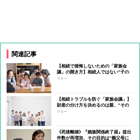
関連記事
【相続で後悔しないための「家族会
議」の開き方】相続人ではない“子の
配偶者”の出席は揉め事のタネ 言い
マネー
分を聞いて、心情を汲んでおくことで
トラブル予防に
【相続トラブルを防ぐ「家族会議」】
財産の分け方を決めるのは親、“その
分け方にした理由”を子に伝えること
マネー
が重要 不動産は早めの準備を
《死後離婚》『姻族関係終了届』提出
件数が再増加、その目的は“義父母に