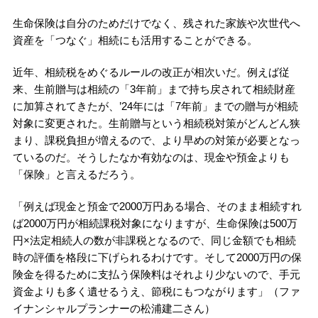
生命保険は自分のためだけでなく、残された家族や次世代へ
資産を「つなぐ」相続にも活用することができる。
近年、相続税をめぐるルールの改正が相次いだ。例えば従
来、生前贈与は相続の「3年前」まで持ち戻されて相続財産
に加算されてきたが、’24年には「7年前」までの贈与が相続
対象に変更された。生前贈与という相続税対策がどんどん狭
まり、課税負担が増えるので、より早めの対策が必要となっ
ているのだ。そうしたなか有効なのは、現金や預金よりも
「保険」と言えるだろう。
「例えば現金と預金で2000万円ある場合、そのまま相続すれ
ば2000万円が相続課税対象になりますが、生命保険は500万
円×法定相続人の数が非課税となるので、同じ金額でも相続
時の評価を格段に下げられるわけです。そして2000万円の保
険金を得るために支払う保険料はそれより少ないので、手元
資金よりも多く遺せるうえ、節税にもつながります」（ファ
イナンシャルプランナーの松浦建二さん）