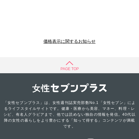
価格表示に関するお知らせ
PAGE TOP
「女性セブンプラス」は、女性週刊誌実売部数No.1「女性セブン」によ
るライフスタイルサイトです。健康・医療から美容、マネー、料理・レ
シピ、有名人グラビアまで、他では読めない独自の情報を発信。40代以
降の女性の暮らしをより豊かにする「知って得する」コンテンツが満載
です。