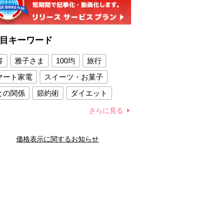
目キーワード
容
雅子さま
100均
旅行
マート家電
スイーツ・お菓子
との関係
節約術
ダイエット
康法
新製品
さらに見る
容賢者のダイエットグッズ
価格表示に関するお知らせ
との関係
新津春子
どか食い