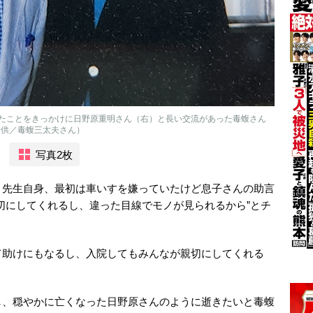
たことをきっかけに日野原重明さん（右）と長い交流があった毒蝮さん
提供／毒蝮三太夫さん）
写真2枚
。先生自身、最初は車いすを嫌っていたけど息子さんの助言
切にしてくれるし、違った目線でモノが見られるから”とチ
助けにもなるし、入院してもみんなが親切にしてくれる
、穏やかに亡くなった日野原さんのように逝きたいと毒蝮