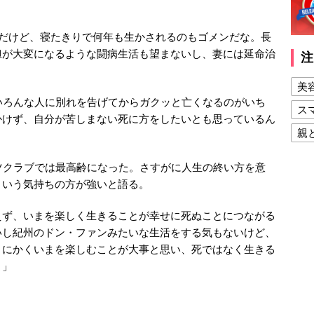
嫌だけど、寝たきりで何年も生かされるのもゴメンだな。長
担が大変になるような闘病生活も望まないし、妻には延命治
注
美
いろんな人に別れを告げてからガクッと亡くなるのがいち
ス
かけず、自分が苦しまない死に方をしたいとも思っているん
親
健
ツクラブでは最高齢になった。さすがに人生の終い方を意
美
という気持ちの方が強いと語る。
夫
えず、いまを楽しく生きることが幸せに死ぬことにつながる
いし紀州のドン・ファンみたいな生活をする気もないけど、
とにかくいまを楽しむことが大事と思い、死ではなく生きる
よ」