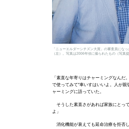
「ニューエルダーシチズン大賞」の審査員になっ
（左）。写真は2006年頃に撮られたもの（写真
「素直な年寄りはチャーミングなんだ
で使ってみて“車いすはいいよ。人が親
ャーミングに語っていた。
そうした素直さがあれば家族にとって
よ」
消化機能が衰えても延命治療を拒否し