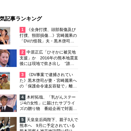
気記事ランキング
1
《全身打撲、頭部裂傷及び
打撲、頸部損傷…》宮崎麗果の
「DVの怪我」夫・黒木啓司の
逮捕で始まる「夫婦の闘争」
2
中居正広「ひそかに被災地
支援」か 2016年の熊本地震直
後には現地で炊き出し “誰に
も知られなくて良い”と、むし
ろ強まる福祉活動への思い
3
《DV事案で逮捕されてい
た》黒木啓司が妻・宮崎麗果へ
の「保護命令違反容疑で」離婚
協議は「第二ステージ」へ
4
木村拓哉、「乳がんステー
ジ4の女性」に届けたサプライ
ズの贈り物 番組企画で対面し
たファンが、夢と希望を与える
心遣いに「うれしくて号泣しま
5
天皇皇后両陛下、親子3人で
した」
熊本へ 9月に予定されている