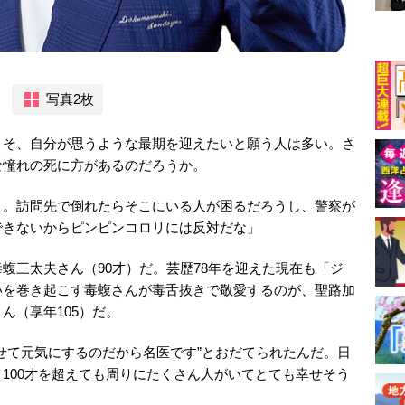
写真2枚
そ、自分が思うような最期を迎えたいと願う人は多い。さ
な憧れの死に方があるのだろうか。
よ。訪問先で倒れたらそこにいる人が困るだろうし、警察が
できないからピンピンコロリには反対だな」
三太夫さん（90才）だ。芸歴78年を迎えた現在も「ジ
いを巻き起こす毒蝮さんが毒舌抜きで敬愛するのが、聖路加
ん（享年105）だ。
せて元気にするのだから名医です”とおだてられたんだ。日
100才を超えても周りにたくさん人がいてとても幸せそう