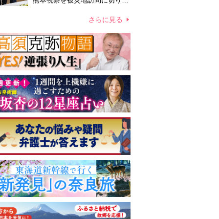
熊本視察を被災地訪問に切り替
えての実施が現実的か 上皇ご
夫妻から受け継ぐ“国民への寄
さらに見る
り添い方”