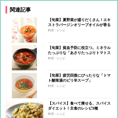
関連記事
【旬菜】夏野菜が盛りだくさん！エキ
ストラバージンオリーブオイルが香る
「ガスパチョ」
料理・レシピ
【旬菜】貧血予防に役立つ。ミネラル
たっぷりな「あさりたっぷりトマトス
ープ」
料理・レシピ
【旬菜】疲労回復にぴったりな「トマ
ト酸辣湯のピリ辛スープ」
料理・レシピ
【スパイス】食べて痩せる、スパイス
ダイエット！主食のレシピ3種
料理・レシピ