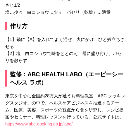
さじ1/2
塩…少々 白コショウ…少々 パセリ（乾燥）…適量
作り方
【1】鍋に【A】を入れてよく混ぜ、火にかけ、ひと煮立ちさ
せる
【2】塩、白コショウで味をととのえ、器に盛り付け、パセ
リを散らす
監修：ABC HEALTH LABO（エービーシー
ヘルス ラボ）
東京を中心に全国約28万人が通うお料理教室「ABC クッキン
グスタジオ」の中で、ヘルスケアビジネスを推進するチー
ム。医療、美容、スポーツの観点から食を研究し、レシピ提
案やセミナー、料理レッスンを行っている。公式サイトは、
https://www.abc-cooking.co.jp/labo/