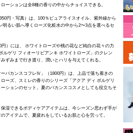
ローションは全8種の香りの中からチョイスできる。
6950円・写真）は、100％ピュアライスオイル、紫外線から
ン明るい肌へ導くローズ化粧水の中から2〜3点を選べるセ
50円）には、 ホワイトローズや桃の花など純白の花々の力
ボルゲリ フィオーリビアンキ ホワイトローズ」のクレン
すみずみまで行き渡り、潤いとハリを与えてくれる。
ーバカンスコフレⅣ」（1800円）は、上品で落ち着きの
ローズ、スミレの香りのシリーズ「アクア ディ ボルゲリ
ローションのセット。夏のバカンスコスメとしても役立ちそ
り保湿できるボディケアアイテムは、今シーズン思わず手が
材のアイテムで、夏疲れをしているお肌と心を労って。