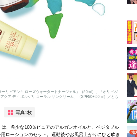
オーリビアンキ ローズウォータートナージェル」（50ml）、「オリ ベジ
アクア ディ ボルゲリ コーラル サンクリーム」（SPF50+ 50ml）／とも
写真1枚
）は、希少な100％ピュアのアルガンオイルと、ベジタブル
身用ローションのセット。運動後やお風呂上がりにひと吹き