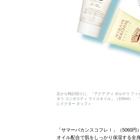
左から時計回りに、「アクア ディ ボルゲリ フィ
タリ コンポスティ ライスオイル」（100ml）、「
にドクター タッフィ
「サマーバカンスコフレⅠ」（5060円
オイル配合で肌をしっかり保湿する全