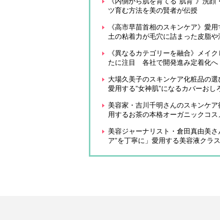
《内側から肌を育てる”肌育”》洗
ツ育む方法を美の賢者が伝授
《高市早苗首相のスキンケア》愛用
土の粘着力が毛穴に詰まった皮脂や
《異なるカテゴリーを融合》メイク
たに注目 各社で開発進み定着化へ
大場久美子のスキンケア化粧品の選
愛用する”女神肌”になるカバーおし
美容家・吉川千明さんのスキンケア
用するお茶の本格オーガニックコス
美容ジャーナリスト・倉田真由美さん
ア”を丁寧に」愛用する美容液クラス