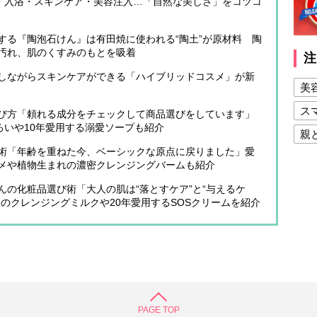
顔・入浴・スキンケア・美容注入…「自然な美しさ」をコツコ
する『陶泡石けん』は有田焼に使われる“陶土”が原材料 陶
汚れ、肌のくすみのもとを吸着
注
しながらスキンケアができる「ハイブリッドコスメ」が新
美
ス
び方「頼れる成分をチェックして商品選びをしています」
ろいや10年愛用する溺愛ソープも紹介
親
術「年齢を重ねた今、ベーシックな原点に戻りました」愛
健
メや植物生まれの濃密クレンジングバームも紹介
美
の化粧品選び術「大人の肌は“落とすケア”と“与えるケ
のクレンジングミルクや20年愛用するSOSクリームを紹介
夫
PAGE TOP