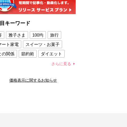
目キーワード
容
雅子さま
100均
旅行
マート家電
スイーツ・お菓子
との関係
節約術
ダイエット
康法
新製品
さらに見る
容賢者のダイエットグッズ
価格表示に関するお知らせ
との関係
新津春子
どか食い