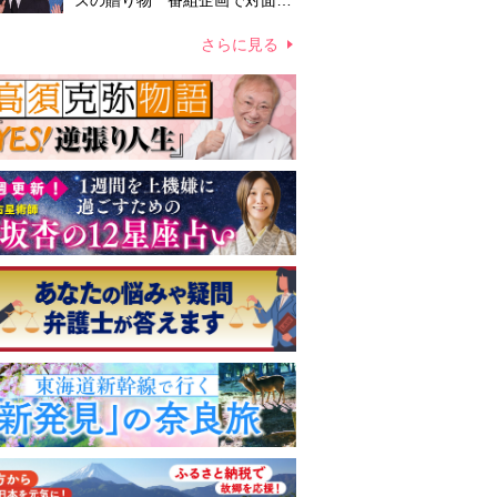
ズの贈り物 番組企画で対面し
たファンが、夢と希望を与える
心遣いに「うれしくて号泣しま
さらに見る
した」