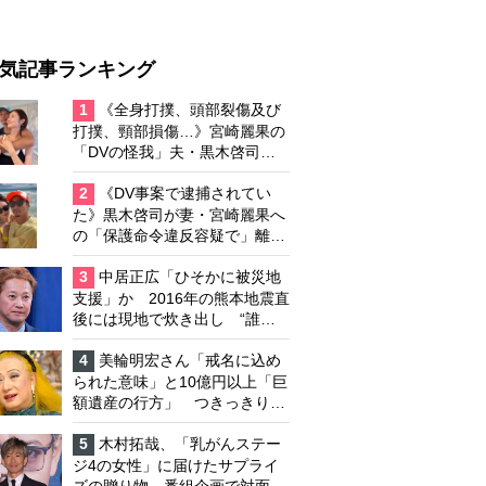
気記事ランキング
1
《全身打撲、頭部裂傷及び
打撲、頸部損傷…》宮崎麗果の
「DVの怪我」夫・黒木啓司の
逮捕で始まる「夫婦の闘争」
2
《DV事案で逮捕されてい
た》黒木啓司が妻・宮崎麗果へ
の「保護命令違反容疑で」離婚
協議は「第二ステージ」へ
3
中居正広「ひそかに被災地
支援」か 2016年の熊本地震直
後には現地で炊き出し “誰に
も知られなくて良い”と、むし
ろ強まる福祉活動への思い
4
美輪明宏さん「戒名に込め
られた意味」と10億円以上「巨
額遺産の行方」 つきっきりで
私生活をサポートしていた元俳
優が相続か
5
木村拓哉、「乳がんステー
ジ4の女性」に届けたサプライ