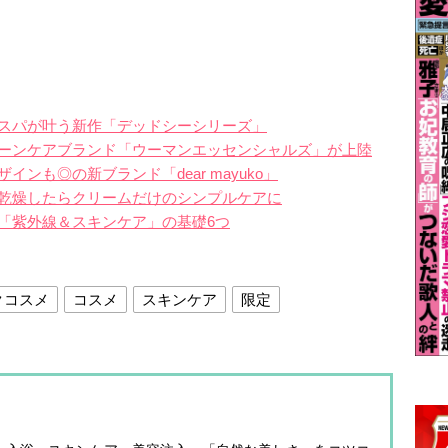
スパが叶う新作「デッドシーシリーズ」
ーンケアブランド「ウーマンエッセンシャルズ」が上陸
ンも◎の新ブランド「dear mayuko」
乾燥したらクリームだけのシンプルケアに
「紫外線＆スキンケア」の基礎6つ
クコスメ
コスメ
スキンケア
限定