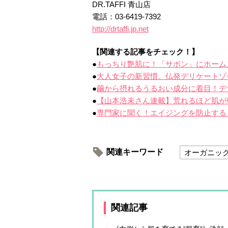
DR.TAFFI 青山店
電話：03-6419-7392
http://drtaffi.jp.net
【関連する記事をチェック！】
●
もっちり艶肌に！「サボン」にホーム
●
大人女子の新習慣。仏発デリケートゾ
●
繭から摂れるうるおい成分に着目！デザイ
●
【山本浩未さん連載】荒れるほど肌が
●
専門家に聞く！エイジングを防止する
関連キーワード
オーガニッ
関連記事