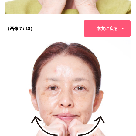
（画像 7 / 18）
本文に戻る