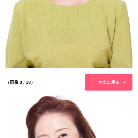
（画像 3 / 18）
本文に戻る