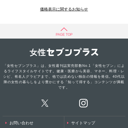
価格表示に関するお知らせ
PAGE TOP
「女性セブンプラス」は、女性週刊誌実売部数No.1「女性セブン」によ
るライフスタイルサイトです。健康・医療から美容、マネー、料理・レ
シピ、有名人グラビアまで、他では読めない独自の情報を発信。40代以
降の女性の暮らしをより豊かにする「知って得する」コンテンツが満載
です。
お問い合わせ
サイトマップ