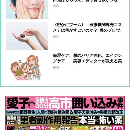
く！ブースターを活用、ドラッグスト
美容
アで選ぶべきは保湿成分配合
《密かにブーム》「医療機関専売コス
メ」は何がすごいのか？“美のプロ”た
ちが選んだ逸品とその理由
美容
保湿ケア、肌のバリア強化、エイジン
グケア… 美容エディターが教える美
肌にマストな「美容成分」は？
美容