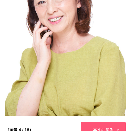
（画像 4 / 18）
本文に戻る