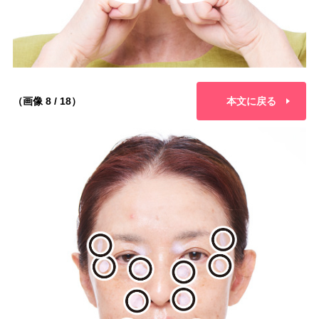
（画像 8 / 18）
本文に戻る