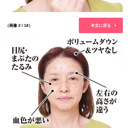
（画像 2 / 18）
本文に戻る