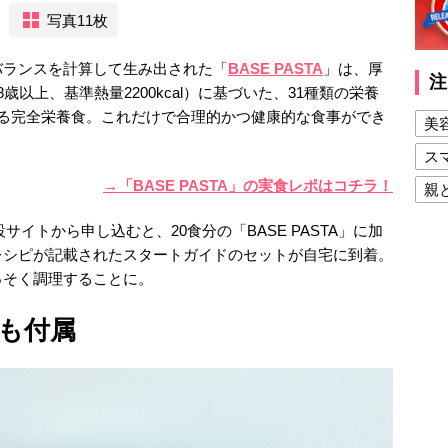
写真11枚
バランスを計算して生み出された「
BASE PASTA
」は、厚
注
以上、基準熱量2200kcal）に基づいた、31種類の栄養
きる完全栄養食。これだけで合理的かつ健康的な食事ができ
美
ス
→「BASE PASTA」の実食レポはコチラ！
親
健
特設サイトから申し込むと、20食分の「BASE PASTA」に加
レシピが記載されたスタートガイドのセットが自宅に到着。
美
っそく調理することに。
夫
も付属