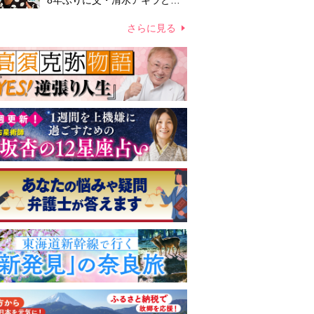
8年ぶりに父・清水アキラと共
演、本格的な活動再開に向かっ
ていたが…周囲が懸念していた
さらに見る
「不安定なところ」