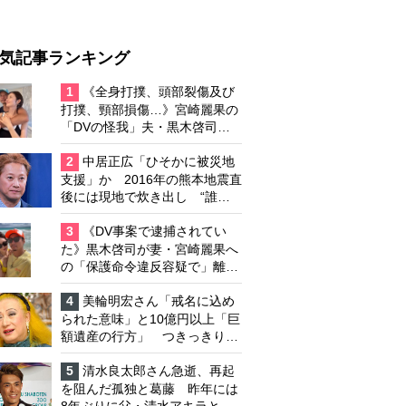
気記事ランキング
1
《全身打撲、頭部裂傷及び
打撲、頸部損傷…》宮崎麗果の
「DVの怪我」夫・黒木啓司の
逮捕で始まる「夫婦の闘争」
2
中居正広「ひそかに被災地
支援」か 2016年の熊本地震直
後には現地で炊き出し “誰に
も知られなくて良い”と、むし
ろ強まる福祉活動への思い
3
《DV事案で逮捕されてい
た》黒木啓司が妻・宮崎麗果へ
の「保護命令違反容疑で」離婚
協議は「第二ステージ」へ
4
美輪明宏さん「戒名に込め
られた意味」と10億円以上「巨
額遺産の行方」 つきっきりで
私生活をサポートしていた元俳
優が相続か
5
清水良太郎さん急逝、再起
を阻んだ孤独と葛藤 昨年には