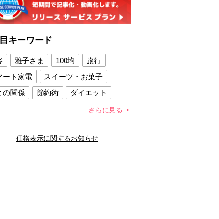
目キーワード
容
雅子さま
100均
旅行
マート家電
スイーツ・お菓子
との関係
節約術
ダイエット
康法
新製品
さらに見る
容賢者のダイエットグッズ
価格表示に関するお知らせ
との関係
新津春子
どか食い