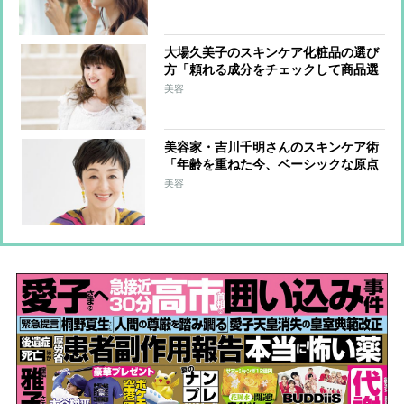
発進み定着化へ
大場久美子のスキンケア化粧品の選び
方「頼れる成分をチェックして商品選
びをしています」愛用する”女神肌”に
美容
なるカバーおしろいや10年愛用する溺
愛ソープも紹介
美容家・吉川千明さんのスキンケア術
「年齢を重ねた今、ベーシックな原点
に戻りました」愛用するお茶の本格オ
美容
ーガニックコスメや植物生まれの濃密
クレンジングバームも紹介