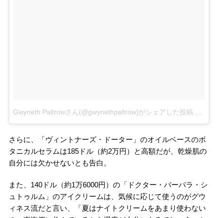
Gwyneth Paltrowさん(@gwynethpaltrow)がシェアした投稿
–
201
さらに、「ヴィントナーズ・ドーター」のオイルベースのボ
タニカルセラムは185ドル（約2万円）と高額だが、乾燥肌の
自分には欠かせないとも告白。
また、140ドル（約1万6000円）の「ドクター・バーバラ・シ
ュトゥルム」のアイクリームは、気候に応じて使うのがグウ
ィネス流だと言い、「夏はナイトクリームをあまり使わない