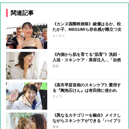
関連記事
《カンヌ国際映画祭》綾瀬はるか、松
たか子、MEGUMIら存在感が際立つ女
優たちのファッションをチェック
エンタメ
《内側から肌を育てる”肌育”》洗顔・
入浴・スキンケア・美容注入…「自然
な美しさ」をコツコツ育む方法を美の
美容
賢者が伝授
《高市早苗首相のスキンケア》愛用す
る『陶泡石けん』は有田焼に使われ
る“陶土”が原材料 陶土の粘着力が毛
ライフ
穴に詰まった皮脂や汚れ、肌のくすみ
のもとを吸着
《異なるカテゴリーを融合》メイクし
ながらスキンケアができる「ハイブリ
ッドコスメ」が新たに注目 各社で開
美容