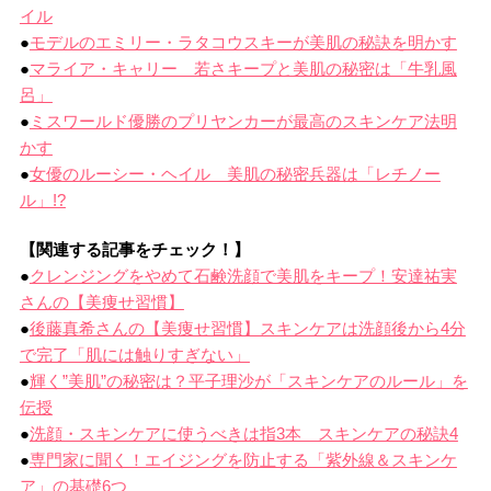
イル
●
モデルのエミリー・ラタコウスキーが美肌の秘訣を明かす
●
マライア・キャリー 若さキープと美肌の秘密は「牛乳風
呂」
●
ミスワールド優勝のプリヤンカーが最高のスキンケア法明
かす
●
女優のルーシー・ヘイル 美肌の秘密兵器は「レチノー
ル」!?
【関連する記事をチェック！】
●
クレンジングをやめて石鹸洗顔で美肌をキープ！安達祐実
さんの【美痩せ習慣】
●
後藤真希さんの【美痩せ習慣】スキンケアは洗顔後から4分
で完了「肌には触りすぎない」
●
輝く”美肌”の秘密は？平子理沙が「スキンケアのルール」を
伝授
●
洗顔・スキンケアに使うべきは指3本 スキンケアの秘訣4
●
専門家に聞く！エイジングを防止する「紫外線＆スキンケ
ア」の基礎6つ