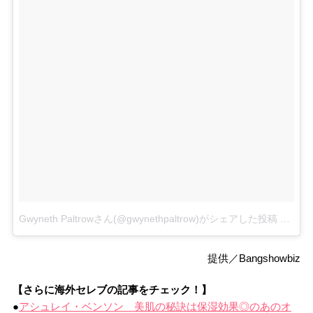
Gwyneth Paltrowさん(@gwynethpaltrow)がシェアした投稿
–
201
提供／Bangshowbiz
【さらに海外セレブの記事をチェック！】
●
アシュレイ・ベンソン 美肌の秘訣は保湿効果◎のあのオ