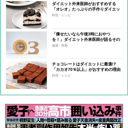
ダイエット外来医師がおすすめする
「オレオ」たっぷりの手作りダイエッ
トスイーツ
料理・レシピ
「痩せたいなら午後3時におやつ
を！」ダイエット外来医師が語るその
理由
健康・医療
チョコレートはダイエットに最適!?
「カカオ70％以上」がおすすめの理由
を医師が解説
料理・レシピ