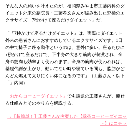
そんな人の願いを叶えたのが、福岡県みやま市工藤内科のダ
イエット外来の副院長・工藤孝文さんが編み出した究極のエ
クササイズ「7秒かけて座るだけダイエット」だ。
「『7秒かけて座るだけダイエット』は、実際にダイエット
外来の患者さんにおすすめしているエクササイズです。1日
の中で椅子に座る動作というのは、意外に多い。座るたびに
7秒かけて座るだけで、下半身の大きな筋肉が刺激され、全
身の筋肉も効率よく使われます。全身の筋肉が使われれば、
基礎代謝が上がり、動いてない時や寝ている間も、脂肪がど
んどん燃えて太りにくい体になるのです」（工藤さん・以下
「」内同）
「おからコーヒーダイエット」
でも話題の工藤さんが、痩せ
る仕組みとそのやり方を解説する。
→【超簡単！】工藤さんが考案した【緑茶コーヒーダイエッ
ト】はコチラ