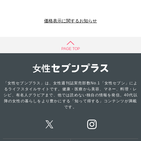
価格表示に関するお知らせ
PAGE TOP
「女性セブンプラス」は、女性週刊誌実売部数No.1「女性セブン」によ
るライフスタイルサイトです。健康・医療から美容、マネー、料理・レ
シピ、有名人グラビアまで、他では読めない独自の情報を発信。40代以
降の女性の暮らしをより豊かにする「知って得する」コンテンツが満載
です。