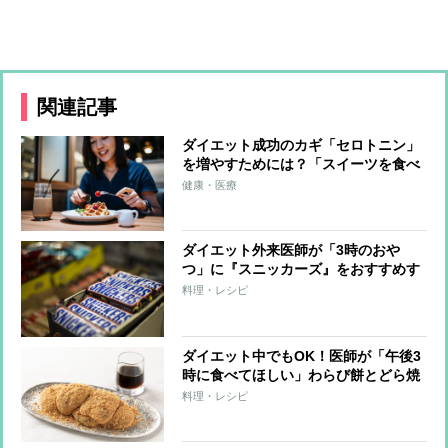
関連記事
ダイエット成功のカギ「セロトニン」
を増やすためには？「スイーツを食べ
る」「噛む」「泣く」など7つの方法
健康・医療
ダイエット外来医師が「3時のおや
つ」に『スニッカーズ』をおすすめす
る理由
料理・レシピ
ダイエット中でもOK！医師が「午後3
時に食べてほしい」わらび餅とどら焼
きのレシピ
料理・レシピ