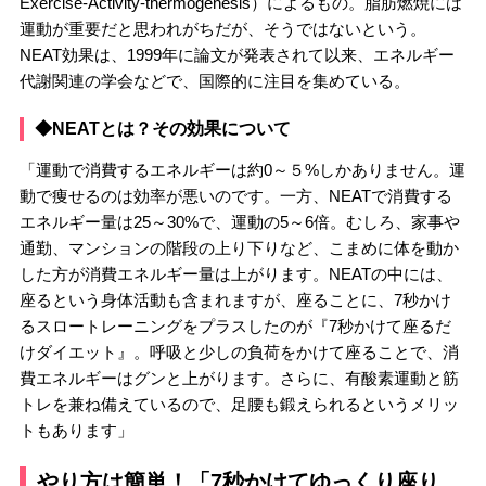
Exercise-Activity-thermogenesis）によるもの。脂肪燃焼には
運動が重要だと思われがちだが、そうではないという。
NEAT効果は、1999年に論文が発表されて以来、エネルギー
代謝関連の学会などで、国際的に注目を集めている。
◆NEATとは？その効果について
「運動で消費するエネルギーは約0～５%しかありません。運
動で痩せるのは効率が悪いのです。一方、NEATで消費する
エネルギー量は25～30%で、運動の5～6倍。むしろ、家事や
通勤、マンションの階段の上り下りなど、こまめに体を動か
した方が消費エネルギー量は上がります。NEATの中には、
座るという身体活動も含まれますが、座ることに、7秒かけ
るスロートレーニングをプラスしたのが『7秒かけて座るだ
けダイエット』。呼吸と少しの負荷をかけて座ることで、消
費エネルギーはグンと上がります。さらに、有酸素運動と筋
トレを兼ね備えているので、足腰も鍛えられるというメリッ
トもあります」
やり方は簡単！「7秒かけてゆっくり座り、