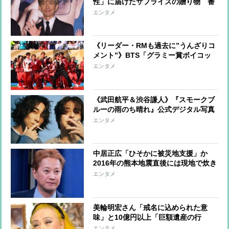
性」に届けたサプライズの贈り物 番
組企画で対面したファンが、夢と希望
エンタメ
を与える心遣いに「うれしくて号泣し
ました」
《リーダー・RMも過去に”うんざりコ
メント”》BTS「グラミー賞ボイコッ
ト」が示す“韓国から世界へ”の覚悟
エンタメ
《武田航平＆渋谷謙人》『スモークブ
ルーの雨のち晴れ』公式デジタル写真
集アザーカットを一挙公開
エンタメ
中居正広「ひそかに被災地支援」か
2016年の熊本地震直後には現地で炊き
出し “誰にも知られなくて良い”と、
エンタメ
むしろ強まる福祉活動への思い
美輪明宏さん「戒名に込められた意
味」と10億円以上「巨額遺産の行
方」 つきっきりで私生活をサポート
エンタメ