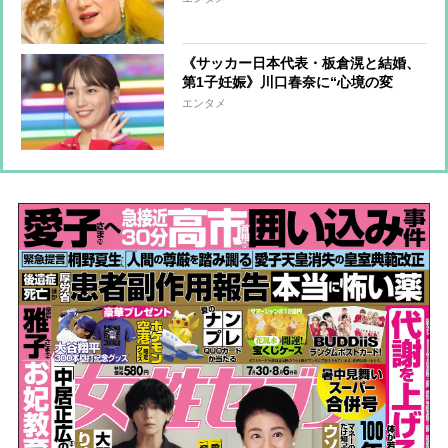
していた元俳優が相続か
《サッカー日本代表・板倉滉と結婚、
第1子妊娠》川口春奈に“心境の変
化”をもたらした主演映画『ママせ
エンタメ
か』 身を削って「がんに蝕まれる
母」を演じた壮絶な撮影現場