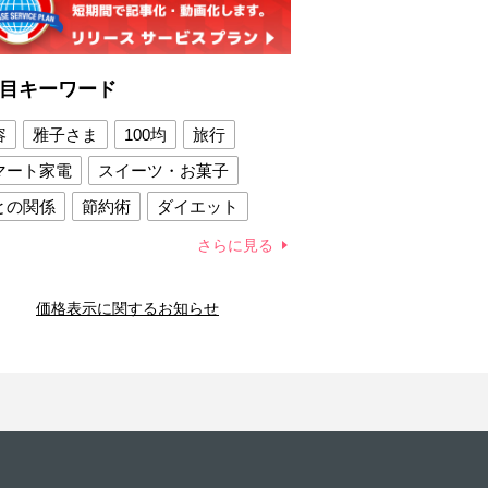
目キーワード
容
雅子さま
100均
旅行
マート家電
スイーツ・お菓子
との関係
節約術
ダイエット
康法
新製品
さらに見る
容賢者のダイエットグッズ
価格表示に関するお知らせ
との関係
新津春子
どか食い