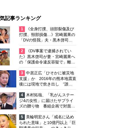
気記事ランキング
1
《全身打撲、頭部裂傷及び
打撲、頸部損傷…》宮崎麗果の
「DVの怪我」夫・黒木啓司の
逮捕で始まる「夫婦の闘争」
2
《DV事案で逮捕されてい
た》黒木啓司が妻・宮崎麗果へ
の「保護命令違反容疑で」離婚
協議は「第二ステージ」へ
3
中居正広「ひそかに被災地
支援」か 2016年の熊本地震直
後には現地で炊き出し “誰に
も知られなくて良い”と、むし
ろ強まる福祉活動への思い
4
木村拓哉、「乳がんステー
ジ4の女性」に届けたサプライ
ズの贈り物 番組企画で対面し
たファンが、夢と希望を与える
心遣いに「うれしくて号泣しま
5
美輪明宏さん「戒名に込め
した」
られた意味」と10億円以上「巨