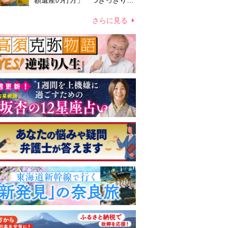
額遺産の行方」 つきっきりで
私生活をサポートしていた元俳
優が相続か
さらに見る