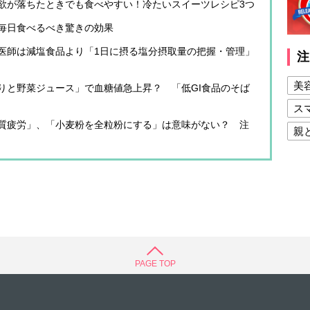
欲が落ちたときでも食べやすい！冷たいスイーツレシピ3つ
毎日食べるべき驚きの効果
医師は減塩食品より「1日に摂る塩分摂取量の把握・管理」
注
美
りと野菜ジュース」で血糖値急上昇？ 「低GI食品のそば
ス
質疲労」、「小麦粉を全粒粉にする」は意味がない？ 注
親
健
美
夫
PAGE TOP