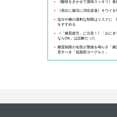
《酸味をきかせて後味スッキリ》食
《美白に腸活に消化促進》キウイを
塩分や糖の過剰な制限はリスクに 
をすすめる
《「糖質疲労」に注意！》「おにぎ
ならOK」は誤解だった
糖質制限の名医が警鐘を鳴らす「糖
意すべき「低脂肪ヨーグルト」