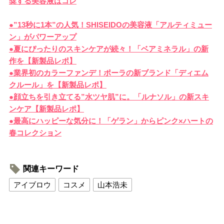
奨する美容液はコレ
●”13秒に1本”の人気！SHISEIDOの美容液「アルティミュー
ン」がパワーアップ
●夏にぴったりのスキンケアが続々！「ベアミネラル」の新
作を【新製品レポ】
●業界初のカラーファンデ！ポーラの新ブランド「ディエム
クルール」を【新製品レポ】
●顔立ちを引き立てる”水ツヤ肌”に。「ルナソル」の新スキ
ンケア【新製品レポ】
●最高にハッピーな気分に！「ゲラン」からピンク×ハートの
春コレクション
関連キーワード
アイブロウ
コスメ
山本浩未