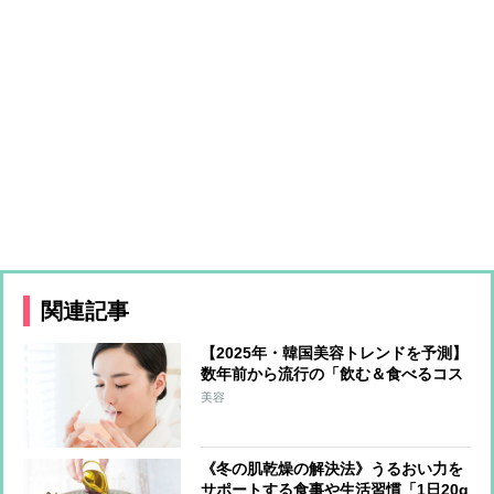
関連記事
【2025年・韓国美容トレンドを予測】
数年前から流行の「飲む＆食べるコス
メ」が日本上陸か 最注目は上あごに
美容
貼り付けて摂取する「フィルムタイプ
の食品」
《冬の肌乾燥の解決法》うるおい力を
サポートする食事や生活習慣「1日20g