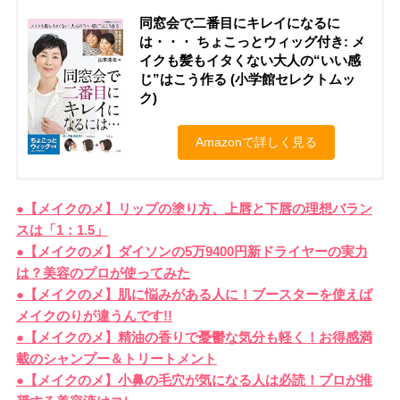
同窓会で二番目にキレイになるに
は・・・ ちょこっとウィッグ付き: メ
イクも髪もイタくない大人の“いい感
じ”はこう作る (小学館セレクトムッ
ク)
Amazonで詳しく見る
●【メイクのメ】リップの塗り方、上唇と下唇の理想バラン
スは「1：1.5」
●【メイクのメ】ダイソンの5万9400円新ドライヤーの実力
は？美容のプロが使ってみた
●
【メイクのメ】
肌に悩みがある人に！ブースターを使えば
メイクのりが違うんです!!
●【メイクのメ】精油の香りで憂鬱な気分も軽く！お得感満
載のシャンプー＆トリートメント
●【メイクのメ】小鼻の毛穴が気になる人は必読！プロが推