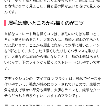
い？ そうすると眉山がすごく上がっちゃう。眉山が上がる
と表情がきつく見えるし、目と眉の間が広いと老けて見える
んです。
眉毛は濃いところから描くのがコツ
自然なストレート眉を描くコツは、眉毛のいちばん濃いとこ
ろから描き始めること。大体の人は、眉頭と眉山の間あたり
だと思います。ここから眉山に向かって水平に引いたライン
を“骨”として、太くしたり濃くしたりしてバランスを取りま
す。大事なのは眉頭から描かないこと！ 眉の上側はあまり
いじらず、下のラインから描くとストレートにしやすいです
よ。
アディクションの『アイブロウ ブラシ』は、幅広でベースを
作りやすいし、毛先が斜めにカットされているので、先端の
角を使えば細かい部分も簡単。大胆なラインも、繊細なタッ
チもどっちも描きやすい、おすすめブラシです。