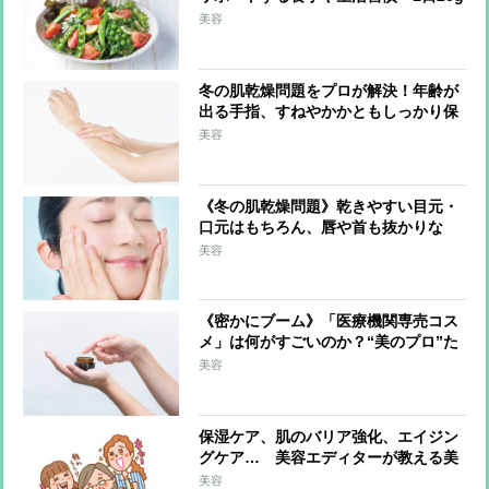
の油脂を」「外出時はマスクで保湿」
美容
冬の肌乾燥問題をプロが解決！年齢が
出る手指、すねやかかともしっかり保
湿「調理中はこまめに手を拭く」のも
美容
ポイント
《冬の肌乾燥問題》乾きやすい目元・
口元はもちろん、唇や首も抜かりな
く！ブースターを活用、ドラッグスト
美容
アで選ぶべきは保湿成分配合
《密かにブーム》「医療機関専売コス
メ」は何がすごいのか？“美のプロ”た
ちが選んだ逸品とその理由
美容
保湿ケア、肌のバリア強化、エイジン
グケア… 美容エディターが教える美
肌にマストな「美容成分」は？
美容