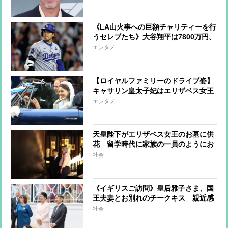
塵もなかった」
《LA山火事への巨額チャリティーを行
うセレブたち》大谷翔平は7800万円、
ビヨンセは3億9000万円寄付、レディ
エンタメ
ー・ガガ＆ビリー・アイリッシュらは
チャリティーコンサート
【ロイヤルファミリーのドライブ姿】
キャサリン皇太子妃はエリザベス女王
とも縁のあるレンジローバーを運転、
エンタメ
ヘンリー王子夫妻は結婚式で電気自動
車をセレクト
天皇陛下がエリザベス女王のお墓に供
花 留学時代に家族の一員のようにお
茶会やバーベキュー、英王室と天皇家
社会
の深い絆
《イギリスご訪問》皇后雅子さま、国
王夫妻とお別れのチークキス 親近感
あふれるペールピンクのセットアップ
社会
で子供たちとの交流も