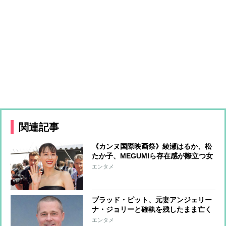
関連記事
《カンヌ国際映画祭》綾瀬はるか、松
たか子、MEGUMIら存在感が際立つ女
優たちのファッションをチェック
エンタメ
ブラッド・ピット、元妻アンジェリー
ナ・ジョリーと確執を残したまま亡く
なった母への思い「母には悪意など微
エンタメ