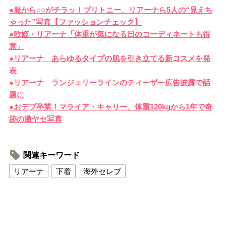
●服から○○がチラッ！ブリトニー、リアーナら5人の“見えち
ゃった”写真【ファッションチェック】
●歌姫・リアーナ「体重が気になる日のコーディネートも得
意」
●リアーナ あらゆるタイプの肌を引き立てる新コスメを発
表
●リアーナ ランジェリーラインのティーザー広告披露で話
題に
●おデブ卒業！マライア・キャリー、体重120kgから1年で奇
跡の激ヤセ写真
関連キーワード
リアーナ
下着
海外セレブ