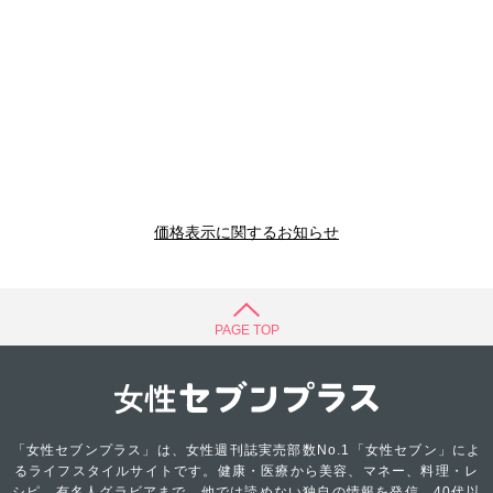
価格表示に関するお知らせ
PAGE TOP
「女性セブンプラス」は、女性週刊誌実売部数No.1「女性セブン」によ
るライフスタイルサイトです。健康・医療から美容、マネー、料理・レ
シピ、有名人グラビアまで、他では読めない独自の情報を発信。40代以