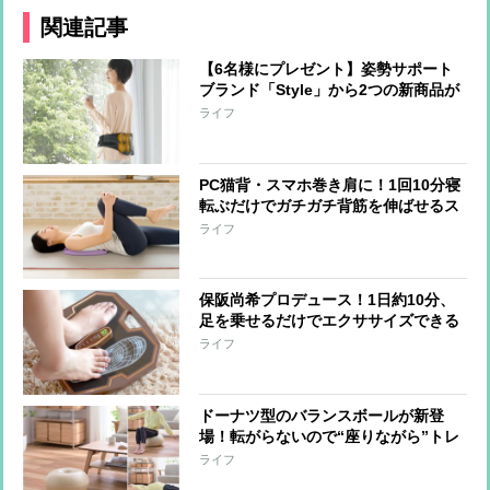
関連記事
【6名様にプレゼント】姿勢サポート
ブランド「Style」から2つの新商品が
登場！長友選手と共同開発した商品を
ライフ
ベースに開発
PC猫背・スマホ巻き肩に！1回10分寝
転ぶだけでガチガチ背筋を伸ばせるス
トレッチクッション
ライフ
保阪尚希プロデュース！1日約10分、
足を乗せるだけでエクササイズできる
『フットエナジーPRO』性能アップ＆
ライフ
軽量化
ドーナツ型のバランスボールが新登
場！転がらないので“座りながら”トレ
に最適
ライフ