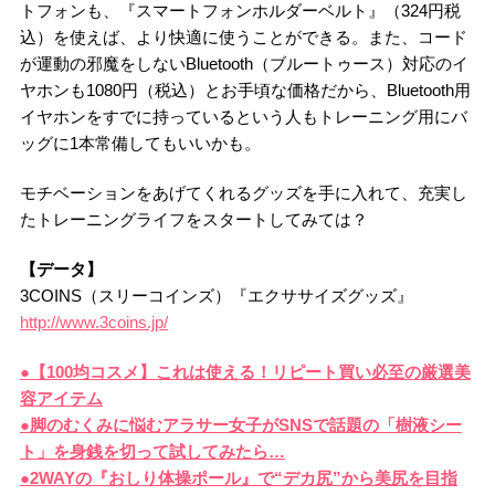
トフォンも、『スマートフォンホルダーベルト』（324円税
込）を使えば、より快適に使うことができる。また、コード
が運動の邪魔をしないBluetooth（ブルートゥース）対応のイ
ヤホンも1080円（税込）とお手頃な価格だから、Bluetooth用
イヤホンをすでに持っているという人もトレーニング用にバ
ッグに1本常備してもいいかも。
モチベーションをあげてくれるグッズを手に入れて、充実し
たトレーニングライフをスタートしてみては？
【データ】
3COINS（スリーコインズ）『エクササイズグッズ』
http://www.3coins.jp/
●【100均コスメ】これは使える！リピート買い必至の厳選美
容アイテム
●脚のむくみに悩むアラサー女子がSNSで話題の「樹液シー
ト」を身銭を切って試してみたら…
●2WAYの『おしり体操ポール』で“デカ尻”から美尻を目指