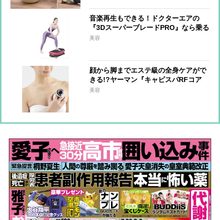
音楽再生もできる！ドクターエアの
『3DスーパーブレードPRO』なら乗る
だけで運動不足を解消
美容
顔から脚までエステ級の全身ケアがで
きる!?ヤーマン『キャビスパRFコア
EX』の実力
美容