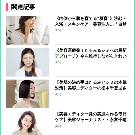
関連記事
《内側から肌を育てる”肌育”》洗顔・
入浴・スキンケア・美容注入…「自然
な美しさ」をコツコツ育む方法を美の
美容
賢者が伝授
《美容医療発！たるみ＆シミへの最新
アプローチ》今を維持しながらきれい
に年を重ねる「スローエイジング」で
美容
たるみ・シミをケア
【美肌の決め手はたるみとシミの本気
対策】美容エディターの松本千登世さ
ん「顔だけでなく体の健康を維持する
美容
全身ケア」
【美容エディター発の美肌を作る毎日
ケア】美容ジャーナリスト・永富千晴
さん「コストだけでなく手間をかけて
美容
継続」