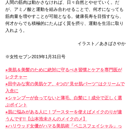
人間の筋肉は動かさなければ、日々自然とやせていく。だ
が、アミノ酸と運動を組み合わせることで、何才になっても
筋肉量を増やすことが可能となる。健康長寿を目指すなら、
何才からでも積極的にたんぱく質を摂り、運動を生活に取り
入れよう。
イラスト／あきばさやか
※女性セブン2019年1月31日号
●美肌＆美髪のために絶対に守るべき習慣とケアを専門医が
レクチャー
●田中みな実の美肌ケア、4つの“見せ肌パーツ”はクリームで
入念に
●シャンプーが合ってないと薄毛、白髪に！成分で正しく選
ぶポイント
●肌に悩みがある人に！ブースターを使えばメイクのりが違
うんです!!【山本浩未さんのメイクのメ】
●ハリウッド女優がハマる美肌術「ペニスフェイシャル」っ