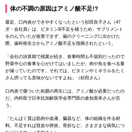
体の不調の原因はアミノ酸不足!?
最近、口内炎ができやすくなったという杉田良子さん（47
才・会社員）は、ビタミンB不足を補うため、サプリメント
をのんでいたが改善できず、歯のクリーニングに出かけた
際、歯科衛生士からアミノ酸不足を指摘されたという。
「会社の決算期で残業が続き、食事時間も不規則だったので
野菜中心の食事を心がけてはいましたが、肉や魚を食べる量
が減っていたのです。それでは、ビタミンやミネラルをたく
さん摂っても意味がないですよね」（杉田さん）
口内炎で傷ついた粘膜の再生には、アミノ酸が必要だったの
だ。内科医で日本抗加齢医学会専門医の倉知美幸さんが言
う。
「たんぱく質は筋肉や血液、臓器など、体の組織を作る材
料。不足すれば貧血や肺炎、骨折など、さまざまな病気につ