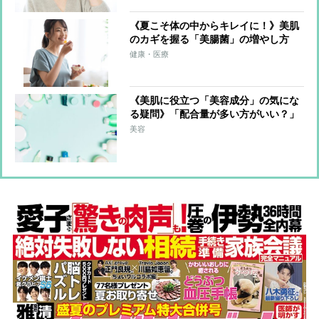
《夏こそ体の中からキレイに！》美肌
のカギを握る「美腸菌」の増やし方
管理栄養士考案の美腸菌＆美肌を育て
健康・医療
る食材＆レシピも紹介
《美肌に役立つ「美容成分」の気にな
る疑問》「配合量が多い方がいい？」
「同じ成分の商品ならどう選ぶ？」に
美容
美容のプロが回答