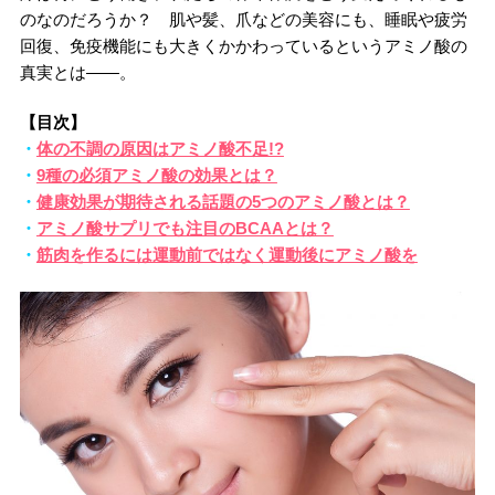
のなのだろうか？ 肌や髪、爪などの美容にも、睡眠や疲労
回復、免疫機能にも大きくかかわっているというアミノ酸の
真実とは――。
【目次】
・
体の不調の原因はアミノ酸不足!?
・
9種の必須アミノ酸の効果とは？
・
健康効果が期待される話題の5つのアミノ酸とは？
・
アミノ酸サプリでも注目のBCAAとは？
・
筋肉を作るには運動前ではなく運動後にアミノ酸を