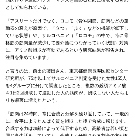
として知られている。
「アスリートだけでなく、ロコモ（骨や関節、筋肉などの運
動器の衰えが原因で、「立つ」「歩く」などの機能が低下し
ている状態）や、サルコペニア（「ロコモ」の中で、特に骨
格筋の筋肉量が減少して要介護につながっていく状態）対策
に、アミノ酸摂取が有効であるという研究結果が報告され、
注目を集めています」
と言うのは、前出の藤田さん。東京都健康長寿医療センター
研究所が、75才以上でサルコペニア判定を受けた女性155人
を4グループに分けて調査したところ、複数の必須アミノ酸
を1日2回摂取して運動した人の筋肉が、摂取しない人たちよ
りも顕著に増えたという。
「筋肉は24時間、常に合成と分解を繰り返していて、一般的
に、食事によりたんぱく質を摂取した後で合成に転じます。
合成する力は加齢によって低下するため、高齢者は若い頃と
同じ食生活をしていても、合成より分解される割合の方が多