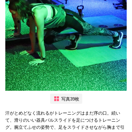
写真39枚
汗がとめどなく流れるがトレーニングはまだ序の口。続い
て、滑りのいい器具バルスライドを足につけるトレーニン
グ。腕立てふせの姿勢で、足をスライドさせながら胸まで引