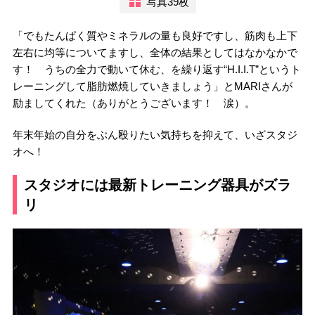
写真39枚
「でもたんぱく質やミネラルの量も良好ですし、筋肉も上下
左右に均等についてますし、全体の結果としてはなかなかで
す！ うちの全力で動いて休む、を繰り返す“H.I.I.T”というト
レーニングして脂肪燃焼していきましょう」とMARIさんが
励ましてくれた（ありがとうございます！ 涙）。
年末年始の自分をぶん殴りたい気持ちを抑えて、いざスタジ
オへ！
スタジオには最新トレーニング器具がズラ
リ