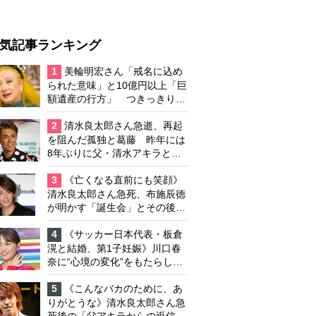
気記事ランキング
1
美輪明宏さん「戒名に込め
られた意味」と10億円以上「巨
額遺産の行方」 つきっきりで
私生活をサポートしていた元俳
優が相続か
2
清水良太郎さん急逝、再起
を阻んだ孤独と葛藤 昨年には
8年ぶりに父・清水アキラと共
演、本格的な活動再開に向かっ
ていたが…周囲が懸念していた
3
《亡くなる直前にも笑顔》
「不安定なところ」
清水良太郎さん急死、布施辰徳
が明かす「誕生会」とその後の
メッセージ
4
《サッカー日本代表・板倉
滉と結婚、第1子妊娠》川口春
奈に“心境の変化”をもたらした
主演映画『ママせか』 身を削
って「がんに蝕まれる母」を演
5
《こんなバカのために、あ
じた壮絶な撮影現場
りがとうな》清水良太郎さん急