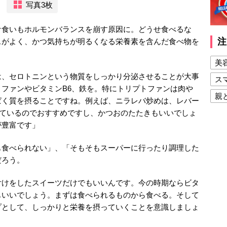
写真3枚
ケ食いもホルモンバランスを崩す原因に。どうせ食べるな
注
スがよく、かつ気持ちが明るくなる栄養素を含んだ食べ物を
美
は、セロトニンという物質をしっかり分泌させることが大事
ス
ファンやビタミンB6、鉄を。特にトリプトファンは肉や
親
ぱく質を摂ることですね。例えば、ニラレバ炒めは、レバー
っているのでおすすめですし、かつおのたたきもいいでしょ
健
が豊富です」
美
夫
も食べられない」、「そもそもスーパーに行ったり調理した
だろう。
付けをしたスイーツだけでもいいんです。今の時期ならビタ
もいいでしょう。まずは食べられるものから食べる。そして
プとして、しっかりと栄養を摂っていくことを意識しましょ