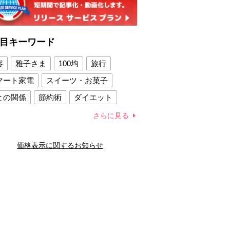
目キーワード
容
雅子さま
100均
旅行
マート家電
スイーツ・お菓子
との関係
節約術
ダイエット
康法
新製品
さらに見る
容賢者のダイエットグッズ
価格表示に関するお知らせ
との関係
新津春子
どか食い