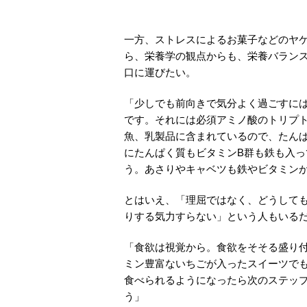
一方、ストレスによるお菓子などのヤ
ら、栄養学の観点からも、栄養バラン
口に運びたい。
「少しでも前向きで気分よく過ごすに
です。それには必須アミノ酸のトリプト
魚、乳製品に含まれているので、たん
にたんぱく質もビタミンB群も鉄も入
う。あさりやキャベツも鉄やビタミン
とはいえ、「理屈ではなく、どうして
りする気力すらない」という人もいる
「食欲は視覚から。食欲をそそる盛り
ミン豊富ないちごが入ったスイーツで
食べられるようになったら次のステッ
う」