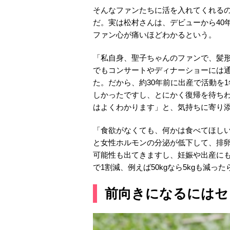
そんなファンたちに活を入れてくれる
だ。実は松村さんは、デビューから40
ファン心が痛いほどわかるという。
「私自身、聖子ちゃんのファンで、髪
でもコンサートやディナーショーには
た。だから、約30年前に出産で活動を
しかったですし、とにかく復帰を待ち
はよくわかります」と、気持ちに寄り
「食欲がなくても、何かは食べてほし
と女性ホルモンの分泌が低下して、排
可能性も出てきますし、妊娠や出産に
で1割減、例えば50kgなら5kgも減
前向きになるにはセ