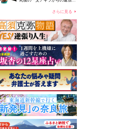
死後の「父アキラからの返信」
布施辰徳が涙で明かす「順番が
違う」
さらに見る