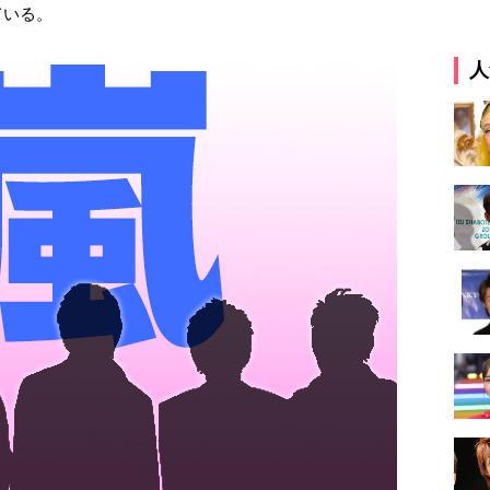
ている。
人