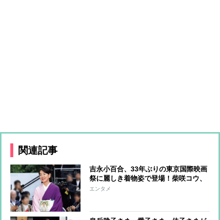
関連記事
吉永小百合、33年ぶりの東京国際映画
祭に麗しき着物姿で登場！柴咲コウ、
満島ひかり、川口春奈らはハートポー
エンタメ
ズで魅了