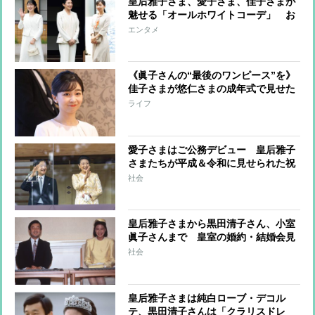
皇后雅子さま、愛子さま、佳子さまが
魅せる「オールホワイトコーデ」 お
しゃれに着こなすコツに注目
エンタメ
《眞子さんの“最後のワンピース”を》
佳子さまが悠仁さまの成年式で見せた
「お姉さまとともに」の思い
ライフ
愛子さまはご公務デビュー 皇后雅子
さまたちが平成＆令和に見せられた祝
賀のドレス姿
社会
皇后雅子さまから黒田清子さん、小室
眞子さんまで 皇室の婚約・結婚会見
のファッションと秘話
社会
皇后雅子さまは純白ローブ・デコル
テ、黒田清子さんは「クラリスドレ