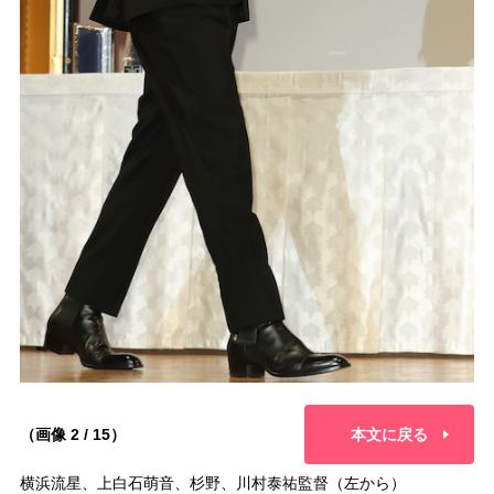
（画像 2 / 15）
本文に戻る
横浜流星、上白石萌音、杉野、川村泰祐監督（左から）