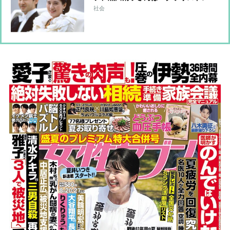
ス」と話題に 女性皇族の華麗な
社会
る”結婚ファッション”