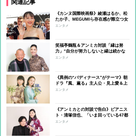
関連記事
《カンヌ国際映画祭》綾瀬はるか、松
たか子、MEGUMIら存在感が際立つ女
優たちのファッションをチェック
エンタメ
笑福亭鶴瓶＆アンミカ対談「縁は努
力」“自分が努力しないと縁は続かな
い”
エンタメ
《異例の“バディナース”がテーマ》朝
ドラ『風、薫る』主人公・見上愛＆上
坂樹里が語る見どころ「支え合いを繰
エンタメ
り返し成長していく姿に注目してほし
い」
《アンミカとの対談で告白》ピアニス
ト・清塚信也、「いま回っている47都
道府県ツアーがひとつの節目」 10代
エンタメ
での留学後、100社の営業まわりで開
けたキャリア