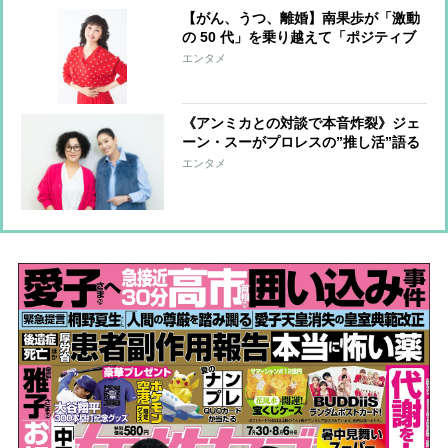
【がん、うつ、離婚】南果歩が「激動
の 50 代」を乗り越えて「ポジティブ
還暦」になれた心と体にやさしい習慣
エンタメ
《アンミカとの対談で本音炸裂》ジェ
ーン・スーがプロレスの”推し活”語る
「人間って一生懸命になるのをこんな
エンタメ
に剝き出しにしてもいいんだと衝撃受
けた」