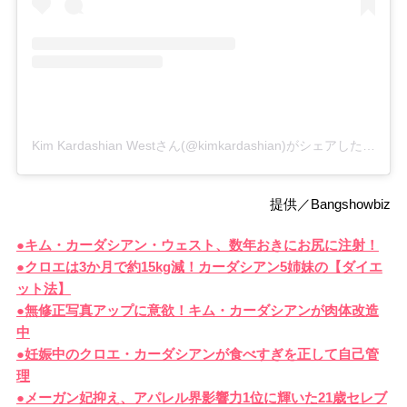
Kim Kardashian Westさん(@kimkardashian)がシェアした投稿
–
提供／Bangshowbiz
●キム・カーダシアン・ウェスト、数年おきにお尻に注射！
●クロエは3か月で約15kg減！カーダシアン5姉妹の【ダイエ
ット法】
●無修正写真アップに意欲！キム・カーダシアンが肉体改造
中
●妊娠中のクロエ・カーダシアンが食べすぎを正して自己管
理
●メーガン妃抑え、アパレル界影響力1位に輝いた21歳セレブ