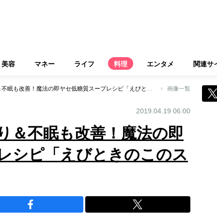
美容
マネー
ライフ
料理
エンタメ
関連サ
美肌に導き、肩こり＆不眠も改善！魔法の即ヤセ低糖質スープレシピ「えびときのこのスープ」
画像一覧
2019.04.19 06:00
り＆不眠も改善！魔法の即
レシピ「えびときのこのス