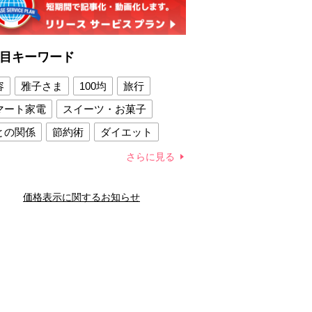
目キーワード
容
雅子さま
100均
旅行
マート家電
スイーツ・お菓子
との関係
節約術
ダイエット
康法
新製品
さらに見る
容賢者のダイエットグッズ
価格表示に関するお知らせ
との関係
新津春子
どか食い