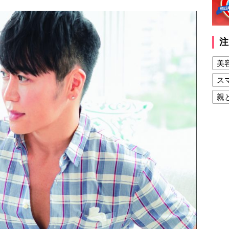
注
美
ス
親
健
美
夫