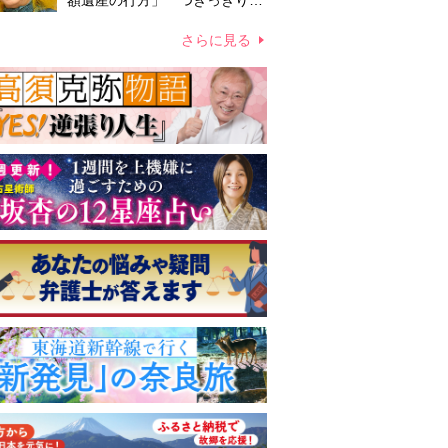
額遺産の行方」 つきっきりで
私生活をサポートしていた元俳
優が相続か
さらに見る