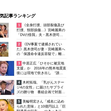
気記事ランキング
1
《全身打撲、頭部裂傷及び
打撲、頸部損傷…》宮崎麗果の
「DVの怪我」夫・黒木啓司の
逮捕で始まる「夫婦の闘争」
2
《DV事案で逮捕されてい
た》黒木啓司が妻・宮崎麗果へ
の「保護命令違反容疑で」離婚
協議は「第二ステージ」へ
3
中居正広「ひそかに被災地
支援」か 2016年の熊本地震直
後には現地で炊き出し “誰に
も知られなくて良い”と、むし
ろ強まる福祉活動への思い
4
木村拓哉、「乳がんステー
ジ4の女性」に届けたサプライ
ズの贈り物 番組企画で対面し
たファンが、夢と希望を与える
心遣いに「うれしくて号泣しま
5
美輪明宏さん「戒名に込め
した」
られた意味」と10億円以上「巨