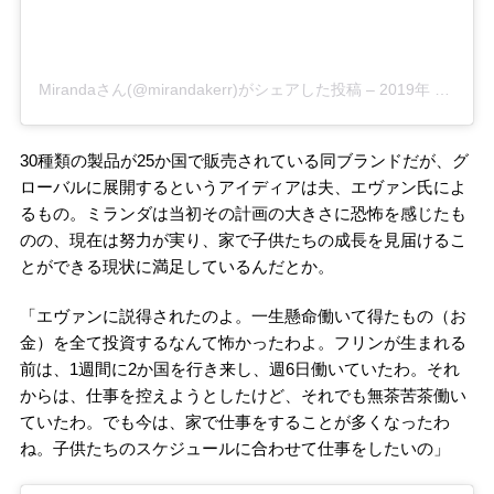
Mirandaさん(@mirandakerr)がシェアした投稿
–
2019年 2月月12日午後12時05分PST
30種類の製品が25か国で販売されている同ブランドだが、グ
ローバルに展開するというアイディアは夫、エヴァン氏によ
るもの。ミランダは当初その計画の大きさに恐怖を感じたも
のの、現在は努力が実り、家で子供たちの成長を見届けるこ
とができる現状に満足しているんだとか。
「エヴァンに説得されたのよ。一生懸命働いて得たもの（お
金）を全て投資するなんて怖かったわよ。フリンが生まれる
前は、1週間に2か国を行き来し、週6日働いていたわ。それ
からは、仕事を控えようとしたけど、それでも無茶苦茶働い
ていたわ。でも今は、家で仕事をすることが多くなったわ
ね。子供たちのスケジュールに合わせて仕事をしたいの」