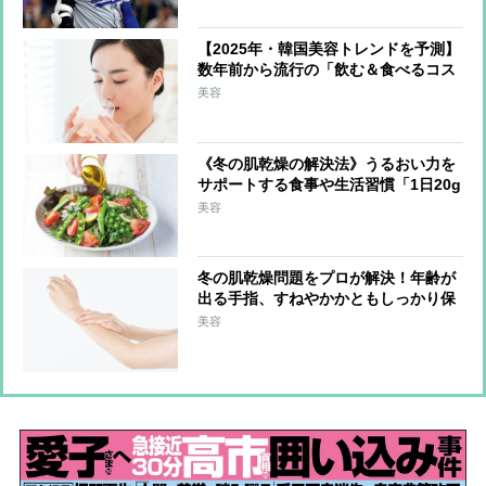
チャリティーコンサート
【2025年・韓国美容トレンドを予測】
数年前から流行の「飲む＆食べるコス
メ」が日本上陸か 最注目は上あごに
美容
貼り付けて摂取する「フィルムタイプ
の食品」
《冬の肌乾燥の解決法》うるおい力を
サポートする食事や生活習慣「1日20g
の油脂を」「外出時はマスクで保湿」
美容
冬の肌乾燥問題をプロが解決！年齢が
出る手指、すねやかかともしっかり保
湿「調理中はこまめに手を拭く」のも
美容
ポイント