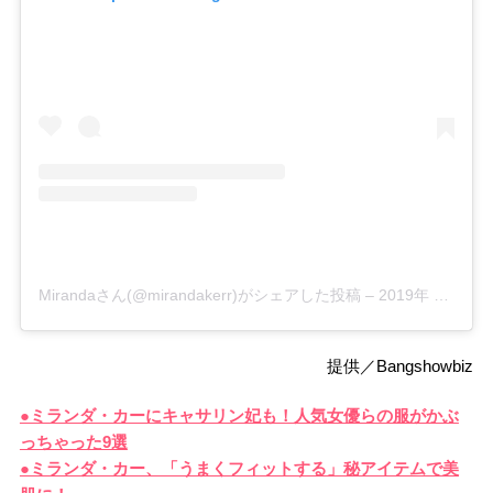
Mirandaさん(@mirandakerr)がシェアした投稿
–
2019年 3月月12日午前9時01分PDT
提供／Bangshowbiz
●ミランダ・カーにキャサリン妃も！人気女優らの服がかぶ
っちゃった9選
●ミランダ・カー、「うまくフィットする」秘アイテムで美