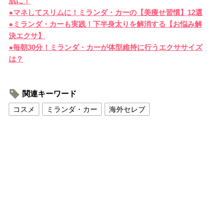
肌に！
●マネしてスリムに！ミランダ・カーの【美痩せ習慣】12選
●ミランダ・カーも実践！下半身太りを解消する【お悩み解
決エクサ】
●毎朝30分！ミランダ・カーが体型維持に行うエクササイズ
は？
関連キーワード
コスメ
ミランダ・カー
海外セレブ