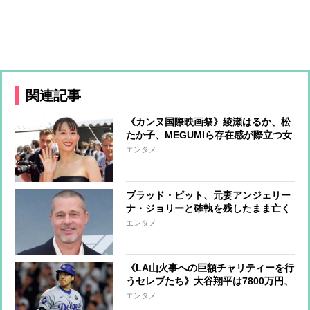
関連記事
《カンヌ国際映画祭》綾瀬はるか、松
たか子、MEGUMIら存在感が際立つ女
優たちのファッションをチェック
エンタメ
ブラッド・ピット、元妻アンジェリー
ナ・ジョリーと確執を残したまま亡く
なった母への思い「母には悪意など微
エンタメ
塵もなかった」
《LA山火事への巨額チャリティーを行
うセレブたち》大谷翔平は7800万円、
ビヨンセは3億9000万円寄付、レディ
エンタメ
ー・ガガ＆ビリー・アイリッシュらは