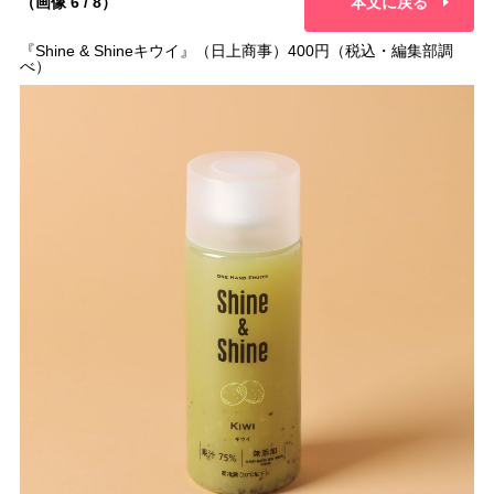
（画像 6 / 8）
本文に戻る
『Shine & Shineキウイ』（日上商事）400円（税込・編集部調
べ）