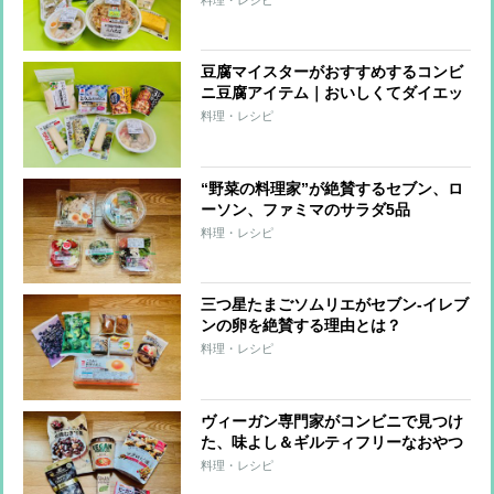
メニュー
豆腐マイスターがおすすめするコンビ
ニ豆腐アイテム｜おいしくてダイエッ
トに役立つ8品
料理・レシピ
“野菜の料理家”が絶賛するセブン、ロ
ーソン、ファミマのサラダ5品
料理・レシピ
三つ星たまごソムリエがセブン-イレブ
ンの卵を絶賛する理由とは？
料理・レシピ
ヴィーガン専門家がコンビニで見つけ
た、味よし＆ギルティフリーなおやつ
6品
料理・レシピ