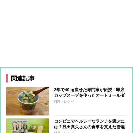
関連記事
2年で40kg痩せた専門家が伝授！即席
カップスープを使ったオートミールダ
イエット
料理・レシピ
コンビニでヘルシーなランチを選ぶに
は？浅田真央さんの食事を支えた管理
栄養士がすすめる「たんぱく質強化」
料理・レシピ