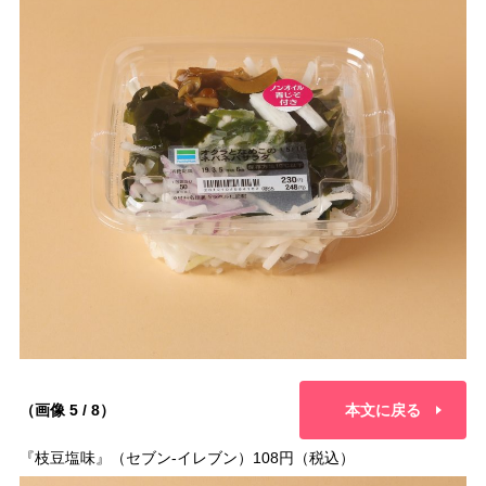
（画像 5 / 8）
本文に戻る
『枝豆塩味』（セブン-イレブン）108円（税込）