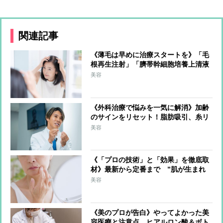
関連記事
《薄毛は早めに治療スタートを》「毛
根再生注射」「臍帯幹細胞培養上清液
メソ」「C-PRPメソセラピー」や最新
美容
マシンを医師が解説
《外科治療で悩みを一気に解消》加齢
のサインをリセット！脂肪吸引、糸リ
フト、クマ取り、”注入”について解説
美容
《「プロの技術」と「効果」を徹底取
材》最新から定番まで ”肌が生まれ
変わる”美容皮膚科の治療トレンド6
美容
《美のプロが告白》やってよかった美
容医療と注意点 ヒアルロン酸＆ボト