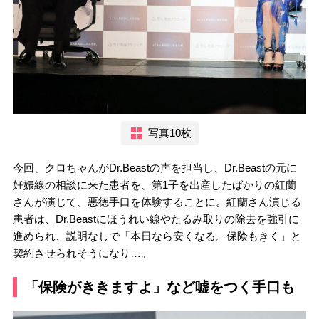
写真10枚
今回、クロちゃんがDr.Beastの声を担当し、Dr.Beastの元に
妊娠線の相談に来た患者を、第1子を出産したばかりの紅蘭
さんが演じて、悪徳手口を体験することに。紅蘭さん演じる
患者は、Dr.Beastにほうれい線やたるみ取りの除去を強引に
進められ、説明なしで「本日なら安くなる。保険もきく」と
契約させられそうになり…。
「保険がききますよ」など嘘をつく手口も