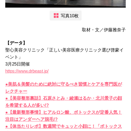
写真10枚
取材・文／伊藤雅奈子
【データ】
聖心美容クリニック「正しい美容医療クリニック選び啓蒙イ
ベント」
3月25日開催
https://www.drbeast.jp/
●美肌＆美髪のために絶対に守るべき習慣とケアを専門医が
レクチャー
●【美容整形裏話】石原さとみ・綾瀬はるか・北川景子の顔
を希望する人が多い!?
●【最新整形事情】ヒアルロン酸、ボトックスが定番人気！
注目はアンダーヘア脱毛!?
●【体当たりレポ】数週間でキュッと小顔に！「ボトックス