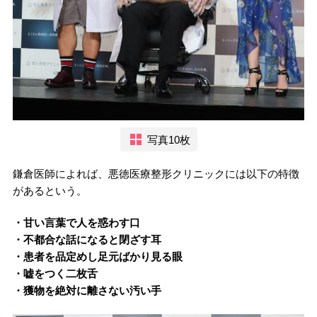
写真10枚
鎌倉医師によれば、悪徳医療整形クリニックには以下の特徴
があるという。
・甘い言葉で人を惑わす口
・不都合な話になると閉ざす耳
・患者を品定めし足元ばかり見る眼
・嘘をつく二枚舌
・獲物を絶対に離さない汚い手