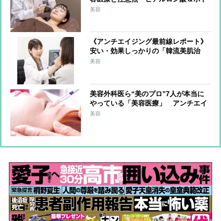
ックスはどこに打ったらいい？ 肌に
美容
ツヤ感を与えるフォトフェイシャルと
は？
《アンチエイジング最前線レポート》
安い・効果しっかりの「韓流美肌治
療」を日本で！
美容
美容外科医ら“美のプロ”7人が本当に
やっている「美容医療」 アンチエイ
ジングを目指す最新技術を一挙紹介！
美容