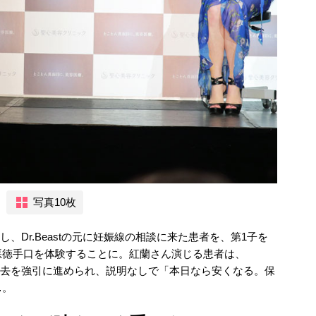
写真10枚
当し、Dr.Beastの元に妊娠線の相談に来た患者を、第1子を
悪徳手口を体験することに。紅蘭さん演じる患者は、
りの除去を強引に進められ、説明なしで「本日なら安くなる。保
…。