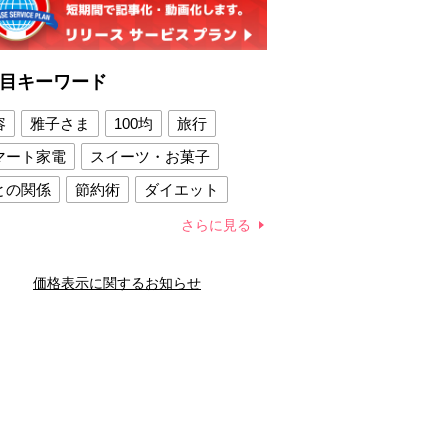
目キーワード
容
雅子さま
100均
旅行
マート家電
スイーツ・お菓子
との関係
節約術
ダイエット
康法
新製品
さらに見る
容賢者のダイエットグッズ
価格表示に関するお知らせ
との関係
新津春子
どか食い