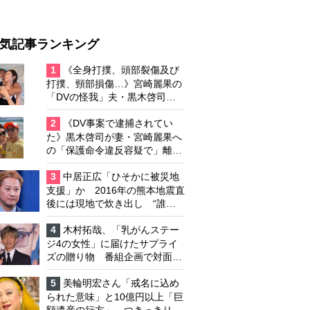
気記事ランキング
1
《全身打撲、頭部裂傷及び
打撲、頸部損傷…》宮崎麗果の
「DVの怪我」夫・黒木啓司の
逮捕で始まる「夫婦の闘争」
2
《DV事案で逮捕されてい
た》黒木啓司が妻・宮崎麗果へ
の「保護命令違反容疑で」離婚
協議は「第二ステージ」へ
3
中居正広「ひそかに被災地
支援」か 2016年の熊本地震直
後には現地で炊き出し “誰に
も知られなくて良い”と、むし
ろ強まる福祉活動への思い
4
木村拓哉、「乳がんステー
ジ4の女性」に届けたサプライ
ズの贈り物 番組企画で対面し
たファンが、夢と希望を与える
心遣いに「うれしくて号泣しま
5
美輪明宏さん「戒名に込め
した」
られた意味」と10億円以上「巨