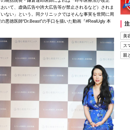
クの統括院長・鎌倉達郎医師によれば「昨年医療法が改正
において、虚偽広告や誇大広告等が禁止されるなど）されま
ていない」という。同クリニックではそんな事実を世間に周
師“Dr.Beast”の手口を描いた動画『#RealUgly 本
注
美
ス
親
健
美
夫