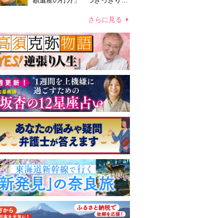
額遺産の行方」 つきっきりで
私生活をサポートしていた元俳
優が相続か
さらに見る