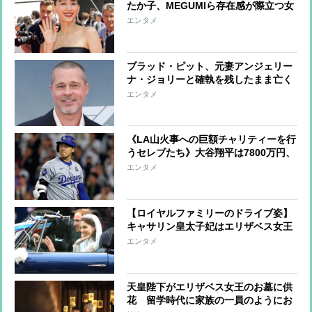
たか子、MEGUMIら存在感が際立つ女
優たちのファッションをチェック
エンタメ
ブラッド・ピット、元妻アンジェリー
ナ・ジョリーと確執を残したまま亡く
なった母への思い「母には悪意など微
エンタメ
塵もなかった」
《LA山火事への巨額チャリティーを行
うセレブたち》大谷翔平は7800万円、
ビヨンセは3億9000万円寄付、レディ
エンタメ
ー・ガガ＆ビリー・アイリッシュらは
チャリティーコンサート
【ロイヤルファミリーのドライブ姿】
キャサリン皇太子妃はエリザベス女王
とも縁のあるレンジローバーを運転、
エンタメ
ヘンリー王子夫妻は結婚式で電気自動
車をセレクト
天皇陛下がエリザベス女王のお墓に供
花 留学時代に家族の一員のようにお