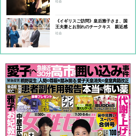
茶会やバーベキュー、英王室と天皇家
社会
の深い絆
《イギリスご訪問》皇后雅子さま、国
王夫妻とお別れのチークキス 親近感
あふれるペールピンクのセットアップ
社会
で子供たちとの交流も