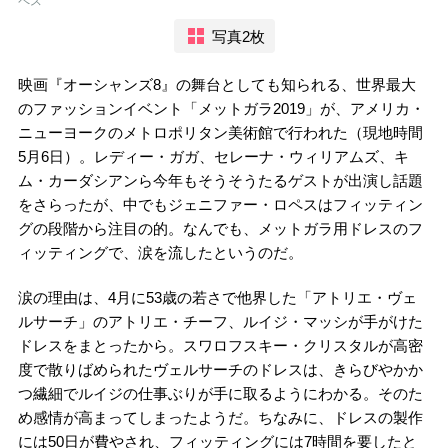
ペス
写真2枚
映画『オーシャンズ8』の舞台としても知られる、世界最大
のファッションイベント「メットガラ2019」が、アメリカ・
ニューヨークのメトロポリタン美術館で行われた（現地時間
5月6日）。レディー・ガガ、セレーナ・ウィリアムズ、キ
ム・カーダシアンら今年もそうそうたるゲストが出演し話題
をさらったが、中でもジェニファー・ロペスはフィッティン
グの段階から注目の的。なんでも、メットガラ用ドレスのフ
ィッティングで、涙を流したというのだ。
涙の理由は、4月に53歳の若さで他界した「アトリエ・ヴェ
ルサーチ」のアトリエ・チーフ、ルイジ・マッシが手がけた
ドレスをまとったから。スワロフスキー・クリスタルが高密
度で散りばめられたヴェルサーチのドレスは、きらびやかか
つ繊細でルイジの仕事ぶりが手に取るようにわかる。そのた
め感情が高まってしまったようだ。ちなみに、ドレスの製作
には50日が費やされ、フィッティングには7時間を要したと