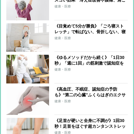
スゴい効果 冷え症改善や腰痛、肩こ
り、片頭痛の軽減も
健康・医療
《目覚めて5分が勝負》「ごろ寝スト
レッチ」で転ばない、骨折しない、寝
たきりにならない体に
健康・医療
《ゆるメソッドだから続く》「1日30
秒」「週に1回」の筋刺激で認知症を
予防する「30秒スクワット」
健康・医療
《高血圧、不眠症、認知症の予防
も》“第二の心臓”ふくらはぎのエクサ
サイズを医師が伝授！血流改善、筋肉
健康・医療
と骨を刺激、体を根本から整える
《足首が硬いと全身に不調が》1回30
秒！足首をほぐす超カンタンストレッ
チ 足首を硬くしない習慣も紹介
健康・医療