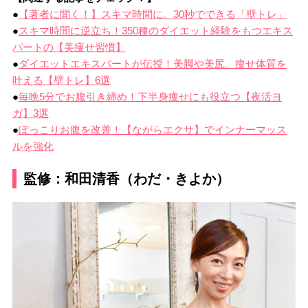
●
【著者に聞く！】スキマ時間に。30秒でできる「壁トレ」
●
スキマ時間に逆立ち！350種のダイエット経験をもつエキス
パートの【美痩せ習慣】
●
ダイエットエキスパートが伝授！美脚や美尻、痩せ体質を
叶える【壁トレ】6選
●
毎晩5分でお腹引き締め！下半身痩せにも役立つ【夜活ヨ
ガ】3選
●
ぽっこりお腹を改善！【ながらエクサ】でインナーマッス
ルを強化
監修：和田清香（わだ・きよか）