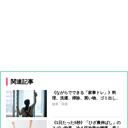
関連記事
《ながらでできる「家事トレ」》料
理、洗濯、掃除、買い物、ゴミ出し、
水やり…すべてをエクササイズに！ト
健康・医療
レーナーが解説
《1日たった5秒》「ひざ裏伸ばし」の