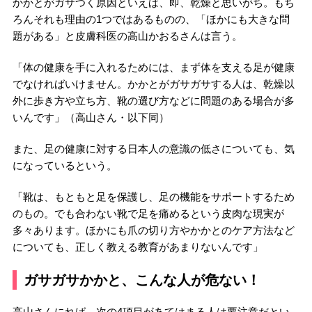
かかとがガサつく原因といえば、即、乾燥と思いがち。もち
ろんそれも理由の1つではあるものの、「ほかにも大きな問
題がある」と皮膚科医の高山かおるさんは言う。
「体の健康を手に入れるためには、まず体を支える足が健康
でなければいけません。かかとがガサガサする人は、乾燥以
外に歩き方や立ち方、靴の選び方などに問題のある場合が多
いんです」（高山さん・以下同）
また、足の健康に対する日本人の意識の低さについても、気
になっているという。
「靴は、もともと足を保護し、足の機能をサポートするため
のもの。でも合わない靴で足を痛めるという皮肉な現実が
多々あります。ほかにも爪の切り方やかかとのケア方法など
についても、正しく教える教育があまりないんです」
ガサガサかかと、こんな人が危ない！
高山さんにれば、次の4項目があてはまる人は要注意だとい