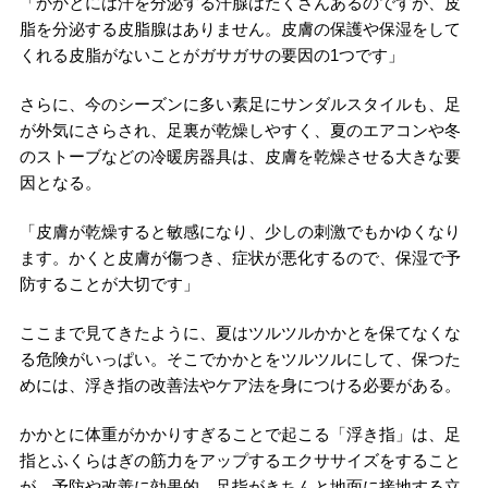
「かかとには汗を分泌する汗腺はたくさんあるのですが、皮
脂を分泌する皮脂腺はありません。皮膚の保護や保湿をして
くれる皮脂がないことがガサガサの要因の1つです」
さらに、今のシーズンに多い素足にサンダルスタイルも、足
が外気にさらされ、足裏が乾燥しやすく、夏のエアコンや冬
のストーブなどの冷暖房器具は、皮膚を乾燥させる大きな要
因となる。
「皮膚が乾燥すると敏感になり、少しの刺激でもかゆくなり
ます。かくと皮膚が傷つき、症状が悪化するので、保湿で予
防することが大切です」
ここまで見てきたように、夏はツルツルかかとを保てなくな
る危険がいっぱい。そこでかかとをツルツルにして、保つた
めには、浮き指の改善法やケア法を身につける必要がある。
かかとに体重がかかりすぎることで起こる「浮き指」は、足
指とふくらはぎの筋力をアップするエクササイズをすること
が、予防や改善に効果的。足指がきちんと地面に接地する立