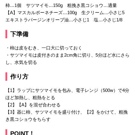
柿…1個 サツマイモ…150g 粗挽き黒コショウ…適量
【A】マスカルポーネチーズ…100g 生クリーム…小さじ5
エキストラバージンオリーブ油…小さじ1 塩…小さじ1/8
下準備
・柿は皮をむき、一口大に切っておく
・サツマイモは皮付きのまま2cm角に切り、5分ほど水にさら
し、水気を切る
作り方
【1】ラップにサツマイモを包み、電子レンジ（500w）で4分
ほど加熱し、粗熱をとる
【2】【A】を混ぜ合わせる
【3】器に柿、サツマイモを盛り付け、【2】をかけて、粗挽
き黒コショウをちらす
POINT！