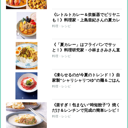
《レトルトカレー＆炊飯器でビリヤニ
も！》料理家・上島亜紀さんの夏カレ
ーレシピ
料理・レシピ
《「夏カレー」はフライパンでサッ
と！》料理研究家・小林まさみさん直
伝レシピ
料理・レシピ
《凍らせるのが今夏のトレンド！》自
家製“シャリシャリつゆ”の麺＆ごはん
7レシピ
料理・レシピ
《楽すぎ！包まない“時短餃子”》焼く
だけ＆レンチンで完成の簡単レシピ！
料理・レシピ