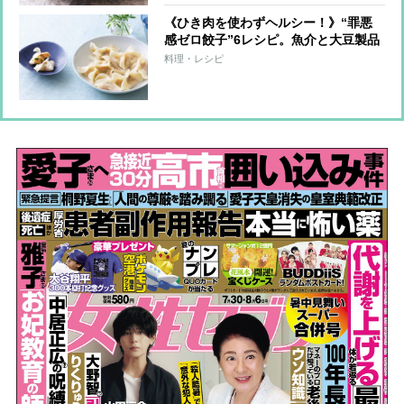
《ひき肉を使わずヘルシー！》“罪悪
感ゼロ餃子”6レシピ。魚介と大豆製品
で大満足！
料理・レシピ