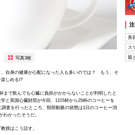
注
美
ス
親
写真3枚
健
て、自身の健康が心配になった人も多いのでは？ もう、そ
美
楽しめる!?
夫
5杯まで飲んでも心臓に負担がかからないことが判明したと
学と英国心臓財団が今回、1日5杯から25杯のコーヒーを
象に調査を行ったところ、頸部動脈の状態は1日のコーヒー消
がわかったそうだ。
グ教授はこう話す。