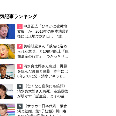
気記事ランキング
1
中居正広「ひそかに被災地
支援」か 2016年の熊本地震直
後には現地で炊き出し “誰に
も知られなくて良い”と、むし
ろ強まる福祉活動への思い
2
美輪明宏さん「戒名に込め
られた意味」と10億円以上「巨
額遺産の行方」 つきっきりで
私生活をサポートしていた元俳
優が相続か
3
清水良太郎さん急逝、再起
を阻んだ孤独と葛藤 昨年には
8年ぶりに父・清水アキラと共
演、本格的な活動再開に向かっ
ていたが…周囲が懸念していた
4
《亡くなる直前にも笑顔》
「不安定なところ」
清水良太郎さん急死、布施辰徳
が明かす「誕生会」とその後の
メッセージ
5
《サッカー日本代表・板倉
滉と結婚、第1子妊娠》川口春