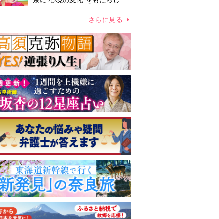
奈に“心境の変化”をもたらした
主演映画『ママせか』 身を削
って「がんに蝕まれる母」を演
さらに見る
じた壮絶な撮影現場