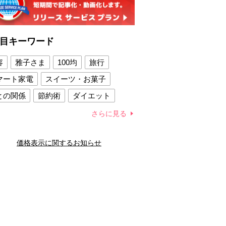
目キーワード
容
雅子さま
100均
旅行
マート家電
スイーツ・お菓子
との関係
節約術
ダイエット
康法
新製品
さらに見る
容賢者のダイエットグッズ
価格表示に関するお知らせ
との関係
新津春子
どか食い