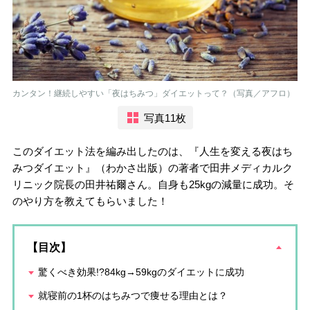
カンタン！継続しやすい「夜はちみつ」ダイエットって？（写真／アフロ）
写真11枚
このダイエット法を編み出したのは、『人生を変える夜はち
みつダイエット』（わかさ出版）の著者で田井メディカルク
リニック院長の田井祐爾さん。自身も25kgの減量に成功。そ
のやり方を教えてもらいました！
【目次】
驚くべき効果!?84kg→59kgのダイエットに成功
就寝前の1杯のはちみつで痩せる理由とは？