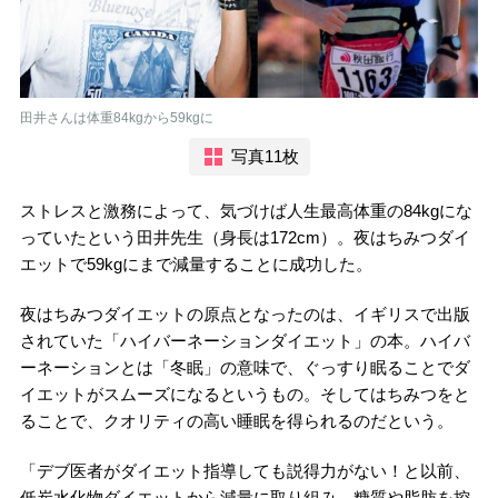
田井さんは体重84kgから59kgに
写真11枚
ストレスと激務によって、気づけば人生最高体重の84kgにな
っていたという田井先生（身長は172cm）。夜はちみつダイ
エットで59kgにまで減量することに成功した。
夜はちみつダイエットの原点となったのは、イギリスで出版
されていた「ハイバーネーションダイエット」の本。ハイバ
ーネーションとは「冬眠」の意味で、ぐっすり眠ることでダ
イエットがスムーズになるというもの。そしてはちみつをと
ることで、クオリティの高い睡眠を得られるのだという。
「デブ医者がダイエット指導しても説得力がない！と以前、
低炭水化物ダイエットから減量に取り組み、糖質や脂肪を控