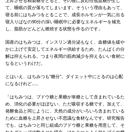
上昇させる精製糖をとると、その後に反応性低血糖が生じ
て、睡眠の質が落ちてしまいます。そういう理由もあって、
寝る前にはちみつをとることで、成長ホルモンが一気に出る
寝入りばなの90分の深い睡眠中に必要なエネルギーを補充
し、脂肪がどんどん燃焼する状態を作るのです」
国産のはちみつは、インスリン過分泌もなく、血糖値を緩や
かに上げて安定してエネルギー供給するため、たんぱくの分
解は抑えられる。つまり夜間の筋肉減少を抑えるいい食材に
なるというわけだ。
とはいえ、はちみつも“糖分”。ダイエット中にとるのは心配
になるけれど…。
「はちみつは、ブドウ糖と果糖が単糖として含まれているた
め、消化の必要がほぼない、ただ吸収する糖です。加えて、
発酵食品と同じように、天然の成分がいろいろ含まれている
ために血糖を上昇させない不思議な食材なんです。研究報告
でも、はちみつと同じ組成のブドウ糖と果糖を用意して、そ