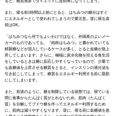
ると、糖質過多でダイエットに逆効果になってしまう。
また、寝る前1時間以上前にとると、はちみつの糖分はすぐ
にエネルギーとして使われてしまうので要注意。逆に寝る直
前はOK。
「はちみつなら何でもよいわけではなく、外国産のよいメー
カーのものであっても、『純粋はちみつ』と書かれていても
精製糖などが混入しているケースが多く、とると血糖が急上
昇してしまいます。さらに、極端に炭水化物を控える食生活
をしているときは糖に反応しやすくなっているので、少量で
も血糖値を上昇させる糖質をとると、インスリンの過分泌を
引き起こしてしまって、糖質をエネルギー利用する前に脂肪
にしてしまいます。
また、前述のように、糖を制限している状態では、寝ている
間に食事からたんぱく質がとれないため、筋肉（たんぱく
質）を分解してブドウ糖を作ってエネルギー利用するため
に、筋肉は減りやすくなります。逆に、寝る前に血糖値を急