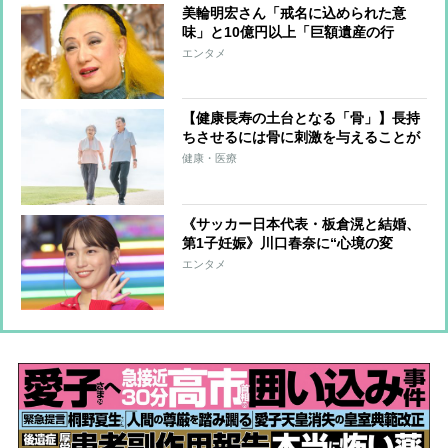
美輪明宏さん「戒名に込められた意
味」と10億円以上「巨額遺産の行
方」 つきっきりで私生活をサポート
エンタメ
していた元俳優が相続か
【健康長寿の土台となる「骨」】長持
ちさせるには骨に刺激を与えることが
重要「その場飛びのジャンプ」や「15
健康・医療
分日光に手を当てるだけ」でも効果的
《サッカー日本代表・板倉滉と結婚、
第1子妊娠》川口春奈に“心境の変
化”をもたらした主演映画『ママせ
エンタメ
か』 身を削って「がんに蝕まれる
母」を演じた壮絶な撮影現場