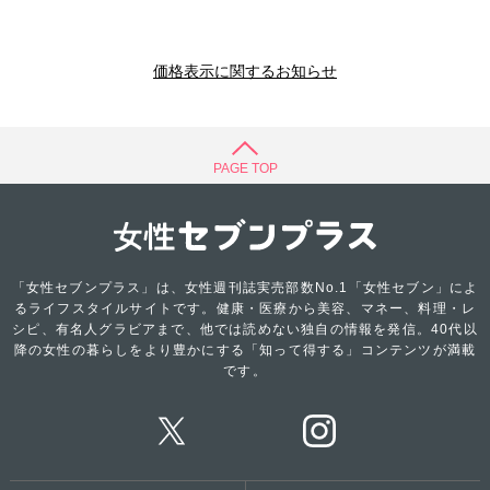
価格表示に関するお知らせ
PAGE TOP
「女性セブンプラス」は、女性週刊誌実売部数No.1「女性セブン」によ
るライフスタイルサイトです。健康・医療から美容、マネー、料理・レ
シピ、有名人グラビアまで、他では読めない独自の情報を発信。40代以
降の女性の暮らしをより豊かにする「知って得する」コンテンツが満載
です。