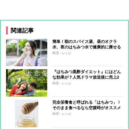
関連記事
簡単！朝のスパイス湯、昼のオクラ
水、夜のはちみつ水で健康的に痩せる
料理・レシピ
『はちみつ黒酢ダイエット』にはどん
な効果が？人気ドラマ放送後に売上2
～3倍の反響
料理・レシピ
完全栄養食と呼ばれる「はちみつ」！
そのまま食べるなら空腹時がオススメ
料理・レシピ