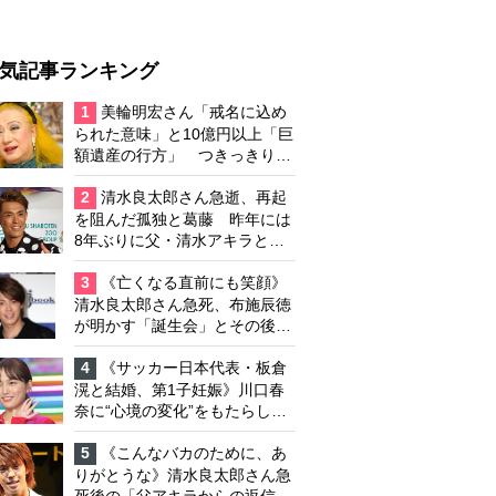
気記事ランキング
1
美輪明宏さん「戒名に込め
られた意味」と10億円以上「巨
額遺産の行方」 つきっきりで
私生活をサポートしていた元俳
優が相続か
2
清水良太郎さん急逝、再起
を阻んだ孤独と葛藤 昨年には
8年ぶりに父・清水アキラと共
演、本格的な活動再開に向かっ
ていたが…周囲が懸念していた
3
《亡くなる直前にも笑顔》
「不安定なところ」
清水良太郎さん急死、布施辰徳
が明かす「誕生会」とその後の
メッセージ
4
《サッカー日本代表・板倉
滉と結婚、第1子妊娠》川口春
奈に“心境の変化”をもたらした
主演映画『ママせか』 身を削
って「がんに蝕まれる母」を演
5
《こんなバカのために、あ
じた壮絶な撮影現場
りがとうな》清水良太郎さん急