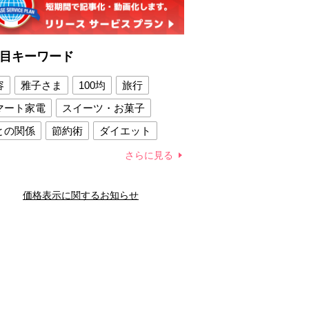
目キーワード
容
雅子さま
100均
旅行
マート家電
スイーツ・お菓子
との関係
節約術
ダイエット
康法
新製品
さらに見る
容賢者のダイエットグッズ
価格表示に関するお知らせ
との関係
新津春子
どか食い