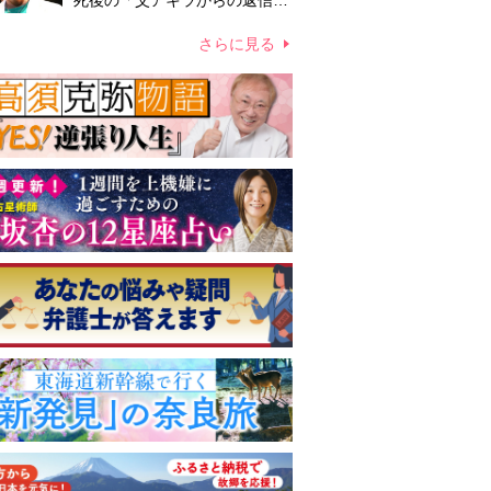
死後の「父アキラからの返信」
布施辰徳が涙で明かす「順番が
違う」
さらに見る