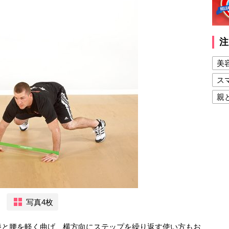
注
美
ス
親
健
美
夫
写真4枚
膝と腰を軽く曲げ、横方向にステップを繰り返す使い方もお