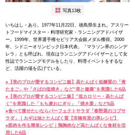
写真13枚
いちはし・あり。1977年11月22日、徳島県生まれ。アスリー
トフードマイスター・料理研究家・ランニングアドバイザ
ー。1999年、世界選手権セビリア大会銀メダル獲得。2000
年、シドニーオリンピック日本代表。「マラソン界のシンデ
レラ」とも呼ばれ、現在はランニングアドバイザーとして女
性誌でランニングモデルをしたり、料理イベントをするな
ど、活躍の場を広げている。
●【美のプロが愛するコンビニ飯】高たんぱく低糖質の「煮
たまご」や「さばの塩焼き」など“美と健康”を意識した6品
●【美のプロが愛するコンビニ飯】”低カロリー・高たんぱ
く”を意識した「もち麦おにぎり」「焼き栗」など6品
●食べて痩せたいならパーフェクトサラダ「春野菜のコブサ
ラダ」｜カギは油とたんぱく質【市橋有里の美レシピ】
●筋肉を作る簡単レシピ｜鶏胸肉など高たんぱくな食材を活
用した6品