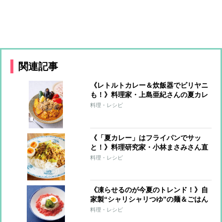
関連記事
《レトルトカレー＆炊飯器でビリヤニ
も！》料理家・上島亜紀さんの夏カレ
ーレシピ
料理・レシピ
《「夏カレー」はフライパンでサッ
と！》料理研究家・小林まさみさん直
伝レシピ
料理・レシピ
《凍らせるのが今夏のトレンド！》自
家製“シャリシャリつゆ”の麺＆ごはん
7レシピ
料理・レシピ