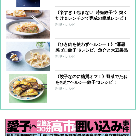
《楽すぎ！包まない“時短餃子”》焼く
だけ＆レンチンで完成の簡単レシピ！
料理・レシピ
《ひき肉を使わずヘルシー！》“罪悪
感ゼロ餃子”6レシピ。魚介と大豆製品
で大満足！
料理・レシピ
《餃子なのに糖質オフ！》野菜でたね
を包む“ヘルシー餃子”3レシピ！
料理・レシピ