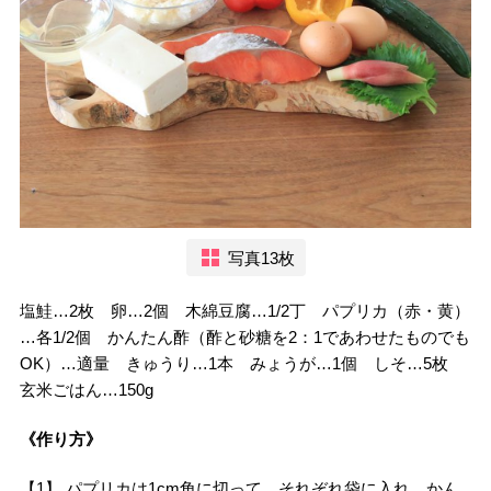
写真13枚
塩鮭…2枚 卵…2個 木綿豆腐…1/2丁 パプリカ（赤・黄）
…各1/2個 かんたん酢（酢と砂糖を2：1であわせたものでも
OK）…適量 きゅうり…1本 みょうが…1個 しそ…5枚
玄米ごはん…150g
《作り方》
【1】 パプリカは1cm角に切って、それぞれ袋に入れ、かん