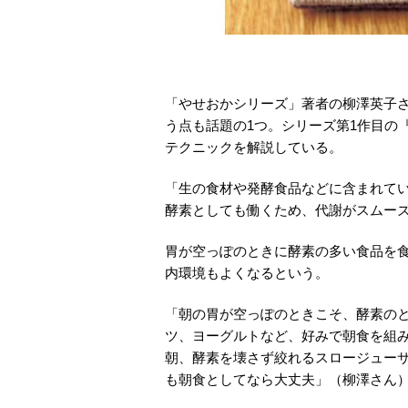
「やせおかシリーズ」著者の柳澤英子さ
う点も話題の1つ。シリーズ第1作目の
テクニックを解説している。
「生の食材や発酵食品などに含まれて
酵素としても働くため、代謝がスムー
胃が空っぽのときに酵素の多い食品を
内環境もよくなるという。
「朝の胃が空っぽのときこそ、酵素の
ツ、ヨーグルトなど、好みで朝食を組
朝、酵素を壊さず絞れるスロージュー
も朝食としてなら大丈夫」（柳澤さん