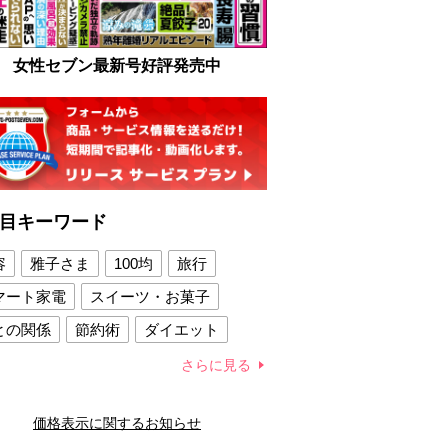
女性セブン最新号好評発売中
目キーワード
容
雅子さま
100均
旅行
マート家電
スイーツ・お菓子
との関係
節約術
ダイエット
康法
新製品
さらに見る
容賢者のダイエットグッズ
価格表示に関するお知らせ
との関係
新津春子
どか食い