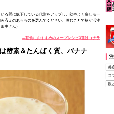
ている間に低下している代謝をアップし、効率よく痩せモー
噛み応えのあるものを選んでください。噛むことで脳が活性
（田中さん）
→朝食におすすめのスープレシピ3選はコチラ
は酵素＆たんぱく質、バナナ
注
美
ス
親
健
美
夫