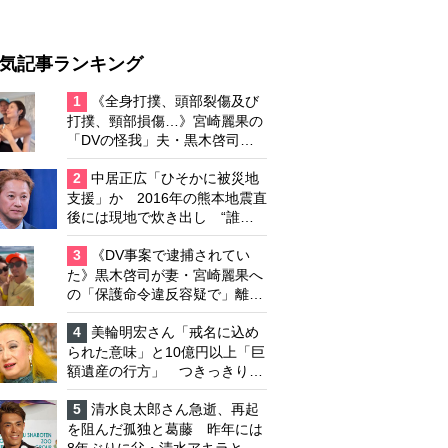
気記事ランキング
1
《全身打撲、頭部裂傷及び
打撲、頸部損傷…》宮崎麗果の
「DVの怪我」夫・黒木啓司の
逮捕で始まる「夫婦の闘争」
2
中居正広「ひそかに被災地
支援」か 2016年の熊本地震直
後には現地で炊き出し “誰に
も知られなくて良い”と、むし
ろ強まる福祉活動への思い
3
《DV事案で逮捕されてい
た》黒木啓司が妻・宮崎麗果へ
の「保護命令違反容疑で」離婚
協議は「第二ステージ」へ
4
美輪明宏さん「戒名に込め
られた意味」と10億円以上「巨
額遺産の行方」 つきっきりで
私生活をサポートしていた元俳
優が相続か
5
清水良太郎さん急逝、再起
を阻んだ孤独と葛藤 昨年には