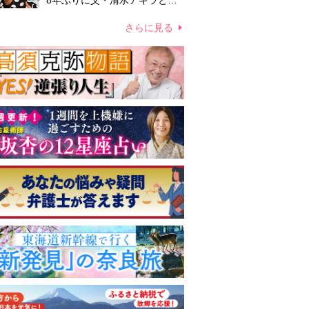
8年ぶりに父・清水アキラと共
演、本格的な活動再開に向かっ
ていたが…周囲が懸念していた
さらに見る
「不安定なところ」