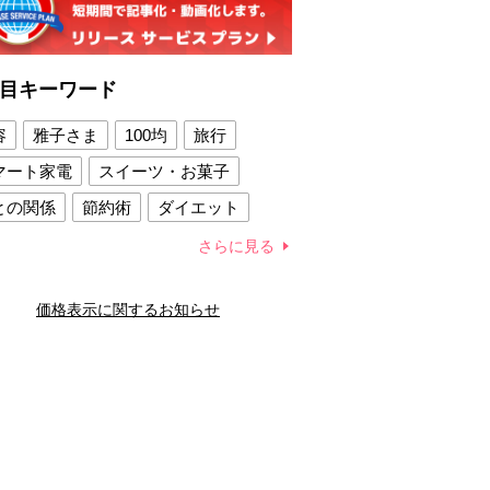
目キーワード
容
雅子さま
100均
旅行
マート家電
スイーツ・お菓子
との関係
節約術
ダイエット
康法
新製品
さらに見る
容賢者のダイエットグッズ
価格表示に関するお知らせ
との関係
新津春子
どか食い