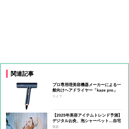
関連記事
プロ専用理美容機器メーカーによる一
般向けヘアドライヤー「kaze pro」
軽量でコンパクトなのに高い速乾性を
ライフ
実現、フィルター掃除も簡単で清潔に
保てる
【2025年美容アイテムトレンド予測】
デジタルお灸、泡シャーベット…自宅
にこもって体を癒やす「ご自愛グッ
美容