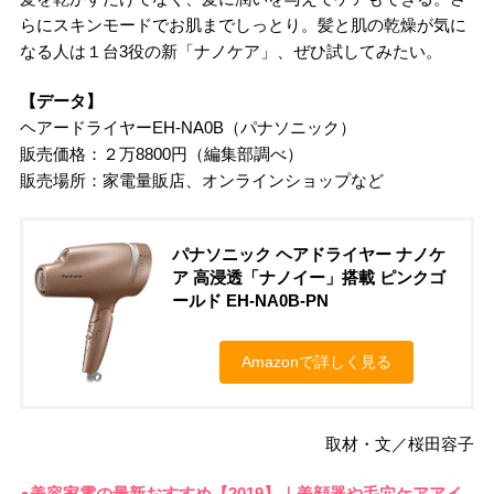
らにスキンモードでお肌までしっとり。髪と肌の乾燥が気に
なる人は１台3役の新「ナノケア」、ぜひ試してみたい。
【データ】
ヘアードライヤーEH-NA0B（パナソニック）
販売価格：２万8800円（編集部調べ）
販売場所：家電量販店、オンラインショップなど
パナソニック ヘアドライヤー ナノケ
ア 高浸透「ナノイー」搭載 ピンクゴ
ールド EH-NA0B-PN
Amazonで詳しく見る
取材・文／桜田容子
●美容家電の最新おすすめ【2019】｜美顔器や毛穴ケアアイ