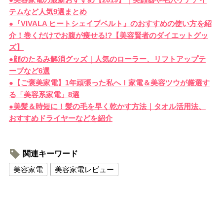
テムなど人気9選まとめ
●『VIVALA ヒートシェイプベルト』のおすすめの使い方を紹
介！巻くだけでお腹が痩せる!?【美容賢者のダイエットグッ
ズ】
●顔のたるみ解消グッズ｜人気のローラー、リフトアップテ
ープなど6選
●【ご褒美家電】1年頑張った私へ！家電＆美容ツウが厳選す
る「美容系家電」8選
●美髪＆時短に！髪の毛を早く乾かす方法｜タオル活用法、
おすすめドライヤーなどを紹介
関連キーワード
美容家電
美容家電レビュー