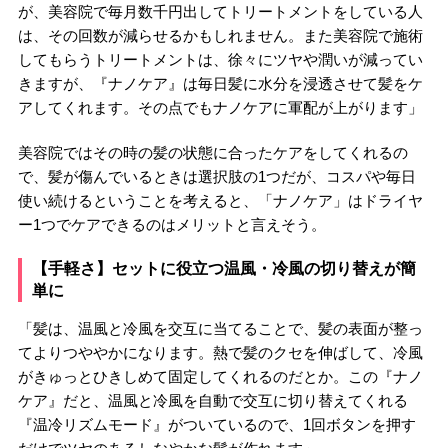
が、美容院で毎月数千円出してトリートメントをしている人
は、その回数が減らせるかもしれません。また美容院で施術
してもらうトリートメントは、徐々にツヤや潤いが減ってい
きますが、『ナノケア』は毎日髪に水分を浸透させて髪をケ
アしてくれます。その点でもナノケアに軍配が上がります」
美容院ではその時の髪の状態に合ったケアをしてくれるの
で、髪が傷んでいるときは選択肢の1つだが、コスパや毎日
使い続けるということを考えると、「ナノケア」はドライヤ
ー1つでケアできるのはメリットと言えそう。
【手軽さ】セットに役立つ温風・冷風の切り替えが簡
単に
「髪は、温風と冷風を交互に当てることで、髪の表面が整っ
てよりつややかになります。熱で髪のクセを伸ばして、冷風
がきゅっとひきしめて固定してくれるのだとか。この『ナノ
ケア』だと、温風と冷風を自動で交互に切り替えてくれる
『温冷リズムモード』がついているので、1回ボタンを押す