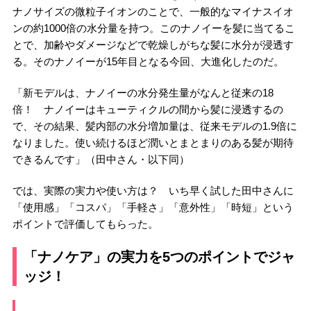
ナノサイズの微粒子イオンのことで、一般的なマイナスイオ
ンの約1000倍の水分量を持つ。このナノイーを髪に当てるこ
とで、加齢やダメージなどで乾燥しがちな髪に水分が浸透す
る。そのナノイーが15年目となる今回、大進化したのだ。
「新モデルは、ナノイーの水分発生量がなんと従来の18
倍！ ナノイーはキューティクルの間から髪に浸透するの
で、その結果、髪内部の水分増加量は、従来モデルの1.9倍に
なりました。使い続けるほど潤いとまとまりのある髪が期待
できるんです」（田中さん・以下同）
では、実際の実力や使い方は？ いち早く試した田中さんに
「使用感」「コスパ」「手軽さ」「意外性」「時短」という
ポイントで評価してもらった。
「ナノケア」の実力を5つのポイントでジャ
ッジ！