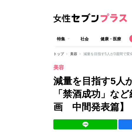
特集
社会
健康・医療
トップ
美容
美容
減量を目指す5人が
「禁酒成功」など
画 中間発表篇】