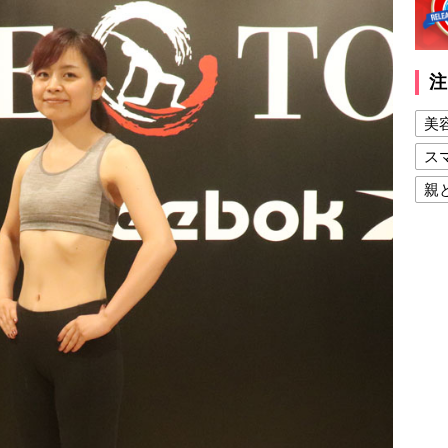
注
美
ス
親
健
美
夫