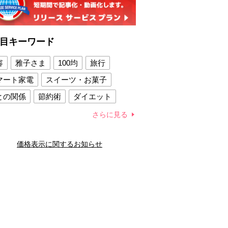
目キーワード
容
雅子さま
100均
旅行
マート家電
スイーツ・お菓子
との関係
節約術
ダイエット
康法
新製品
さらに見る
容賢者のダイエットグッズ
価格表示に関するお知らせ
との関係
新津春子
どか食い