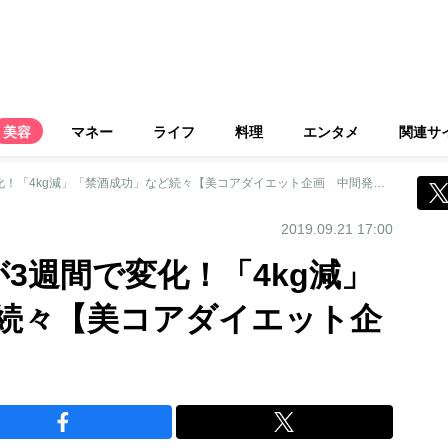
美容
マネー
ライフ
料理
エンタメ
関連サ
減量を目指す5人が3週間で変化！「4kg減」「禁酒成功」など続々【美コアダイエット企画 中間発表篇】
2019.09.21 17:00
3週間で変化！「4kg減」
続々【美コアダイエット企