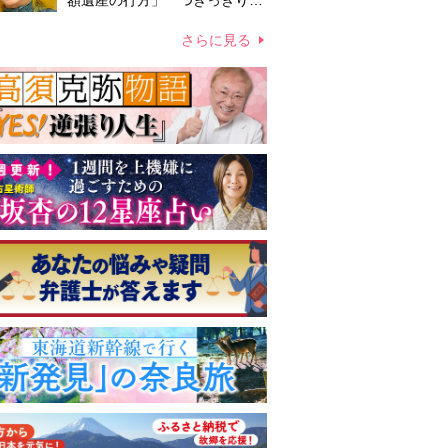
額遺産の行方」 つきっきりで
私生活をサポートしていた元俳
優が相続か
さらに見る