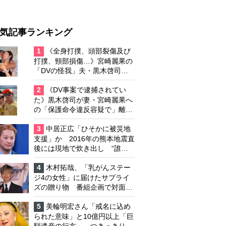
気記事ランキング
1
《全身打撲、頭部裂傷及び
打撲、頸部損傷…》宮崎麗果の
「DVの怪我」夫・黒木啓司の
逮捕で始まる「夫婦の闘争」
2
《DV事案で逮捕されてい
た》黒木啓司が妻・宮崎麗果へ
の「保護命令違反容疑で」離婚
協議は「第二ステージ」へ
3
中居正広「ひそかに被災地
支援」か 2016年の熊本地震直
後には現地で炊き出し “誰に
も知られなくて良い”と、むし
ろ強まる福祉活動への思い
4
木村拓哉、「乳がんステー
ジ4の女性」に届けたサプライ
ズの贈り物 番組企画で対面し
たファンが、夢と希望を与える
心遣いに「うれしくて号泣しま
5
美輪明宏さん「戒名に込め
した」
られた意味」と10億円以上「巨