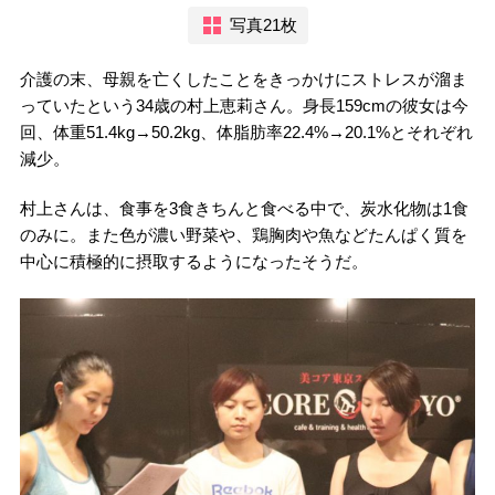
写真21枚
介護の末、母親を亡くしたことをきっかけにストレスが溜ま
っていたという34歳の村上恵莉さん。身長159cmの彼女は今
回、体重51.4kg→50.2kg、体脂肪率22.4%→20.1%とそれぞれ
減少。
村上さんは、食事を3食きちんと食べる中で、炭水化物は1食
のみに。また色が濃い野菜や、鶏胸肉や魚などたんぱく質を
中心に積極的に摂取するようになったそうだ。