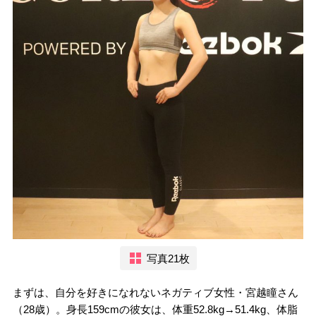
写真21枚
まずは、自分を好きになれないネガティブ女性・宮越瞳さん
（28歳）。身長159cmの彼女は、体重52.8kg→51.4kg、体脂