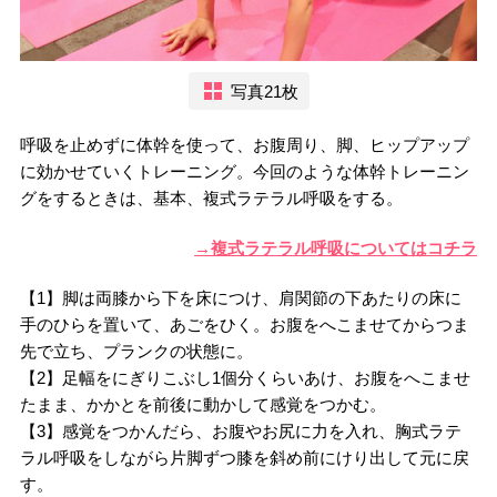
写真21枚
呼吸を止めずに体幹を使って、お腹周り、脚、ヒップアップ
に効かせていくトレーニング。今回のような体幹トレーニン
グをするときは、基本、複式ラテラル呼吸をする。
→複式ラテラル呼吸についてはコチラ
【1】脚は両膝から下を床につけ、肩関節の下あたりの床に
手のひらを置いて、あごをひく。お腹をへこませてからつま
先で立ち、プランクの状態に。
【2】足幅をにぎりこぶし1個分くらいあけ、お腹をへこませ
たまま、かかとを前後に動かして感覚をつかむ。
【3】感覚をつかんだら、お腹やお尻に力を入れ、胸式ラテ
ラル呼吸をしながら片脚ずつ膝を斜め前にけり出して元に戻
す。