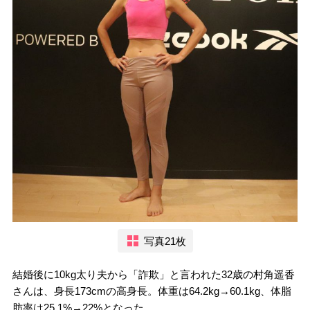
写真21枚
結婚後に10kg太り夫から「詐欺」と言われた32歳の村角遥香
さんは、身長173cmの高身長。体重は64.2kg→60.1kg、体脂
肪率は25.1%→22%となった。