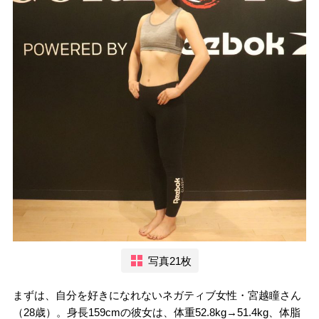
写真21枚
まずは、自分を好きになれないネガティブ女性・宮越瞳さん
（28歳）。身長159cmの彼女は、体重52.8kg→51.4kg、体脂