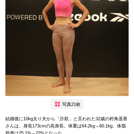
写真21枚
結婚後に10kg太り夫から「詐欺」と言われた32歳の村角遥香
さんは、身長173cmの高身長。体重は64.2kg→60.1kg、体脂
肪率は25.1%→22%となった。