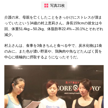
写真21枚
介護の末、母親を亡くしたことをきっかけにストレスが溜ま
っていたという34歳の村上恵莉さん。身長159cmの彼女は今
回、体重51.4kg→50.2kg、体脂肪率22.4%→20.1%とそれぞれ
減少。
村上さんは、食事を3食きちんと食べる中で、炭水化物は1食
のみに。また色が濃い野菜や、鶏胸肉や魚などたんぱく質を
中心に積極的に摂取するようになったそうだ。