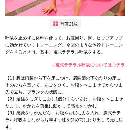
写真21枚
呼吸を止めずに体幹を使って、お腹周り、脚、ヒップアップ
に効かせていくトレーニング。今回のような体幹トレーニン
グをするときは、基本、複式ラテラル呼吸をする。
→複式ラテラル呼吸についてはコチラ
【1】脚は両膝から下を床につけ、肩関節の下あたりの床に
手のひらを置いて、あごをひく。お腹をへこませてからつま
先で立ち、プランクの状態に。
【2】足幅をにぎりこぶし1個分くらいあけ、お腹をへこませ
たまま、かかとを前後に動かして感覚をつかむ。
【3】感覚をつかんだら、お腹やお尻に力を入れ、胸式ラテ
ラル呼吸をしながら片脚ずつ膝を斜め前にけり出して元に戻
す。