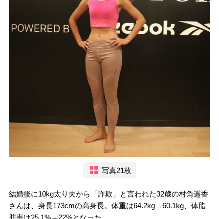
写真21枚
結婚後に10kg太り夫から「詐欺」と言われた32歳の村角遥香
さんは、身長173cmの高身長。体重は64.2kg→60.1kg、体脂
肪率は25.1%→22%となった。