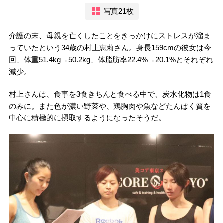
写真21枚
介護の末、母親を亡くしたことをきっかけにストレスが溜ま
っていたという34歳の村上恵莉さん。身長159cmの彼女は今
回、体重51.4kg→50.2kg、体脂肪率22.4%→20.1%とそれぞれ
減少。
村上さんは、食事を3食きちんと食べる中で、炭水化物は1食
のみに。また色が濃い野菜や、鶏胸肉や魚などたんぱく質を
中心に積極的に摂取するようになったそうだ。