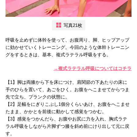
写真21枚
呼吸を止めずに体幹を使って、お腹周り、脚、ヒップアップ
に効かせていくトレーニング。今回のような体幹トレーニン
グをするときは、基本、複式ラテラル呼吸をする。
→複式ラテラル呼吸についてはコチラ
【1】脚は両膝から下を床につけ、肩関節の下あたりの床に
手のひらを置いて、あごをひく。お腹をへこませてからつま
先で立ち、プランクの状態に。
【2】足幅をにぎりこぶし1個分くらいあけ、お腹をへこませ
たまま、かかとを前後に動かして感覚をつかむ。
【3】感覚をつかんだら、お腹やお尻に力を入れ、胸式ラテ
ラル呼吸をしながら片脚ずつ膝を斜め前にけり出して元に戻
す。