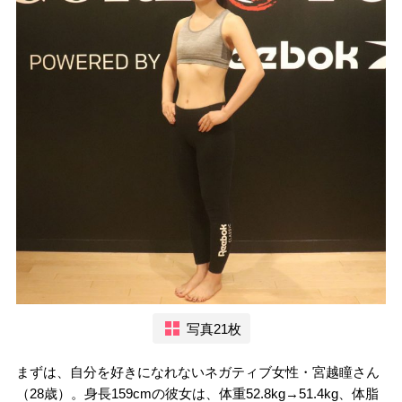
写真21枚
まずは、自分を好きになれないネガティブ女性・宮越瞳さん
（28歳）。身長159cmの彼女は、体重52.8kg→51.4kg、体脂