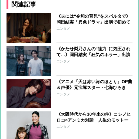
関連記事
《夫には“令和の育児”をスパルタで》
岡田結実「異色ドラマ」出演で初めて
明かした「育児の哲学」【インタビュ
エンタメ
ー後編】
《かたせ梨乃さんの“迫力”に気圧され
て…》岡田結実「狂気のホラー」出演
で見えた「理想の女性像」【インタビ
エンタメ
ュー前編】
《アニメ『天は赤い河のほとり』OP曲
＆声優》元宝塚スター・七海ひろき
「きっと主人公のユーリの生き方に感
エンタメ
銘を受けると思います」
《大阪時代から30年来の仲》コシノヒ
ロコ×アンミカ対談 人生のモットー
は「やりたいことしかやらない、やり
エンタメ
たくないことは一切しない」