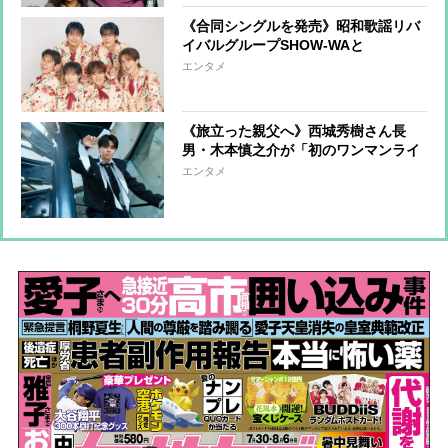
《合同シングルを発売》昭和歌謡リバ
イバルグループSHOW-WAと
MATSURIの「意外な素顔」をインタ
エンタメ
ビューで深掘り
《旅立った親父へ》西城秀樹さん長
男・木本慎之介が「初のワンマンライ
ブ」開催「皆さんを夢中にさせます」
エンタメ