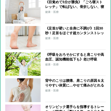
《目覚めて5分が勝負》「ごろ寝スト
レッチ」で転ばない、骨折しない、寝
たきりにならない体に
健康・医療
《足首が硬いと全身に不調が》1回30
秒！足首をほぐす超カンタンストレッ
チ 足首を硬くしない習慣も紹介
健康・医療
《呼吸をおろそかにすると肩こりや高
血圧、認知機能低下も》老け呼吸
を“長生き呼吸”に変える「呼吸筋スト
健康・医療
レッチ」のやり方を医師が伝授
背中のこりは腰痛、肩こりの原因＆太
りやすい体質に…やせて痛みがとれる
「1日3分の背中ストレッチ」を整体師
健康・医療
が伝授
オリンピック選手らを指導するトレー