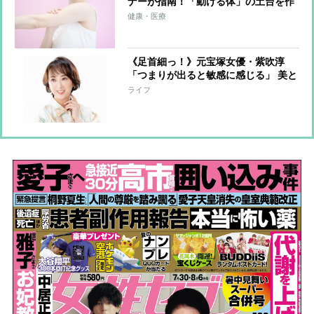
ナーが指南！「動ける体」の土台を作
る簡単メソッド「ふるふる」とは？
健康・医療
《足首細っ！》元宝塚女優・紫吹淳
「つまりが出ると敏感に感じる」 美と
健康維持に欠かさない“特別グッズ”を
ライフ
語る