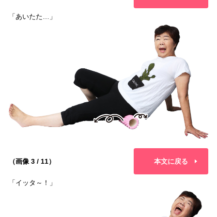
「あいたた…」
（画像 3 / 11）
本文に戻る
「イッタ～！」