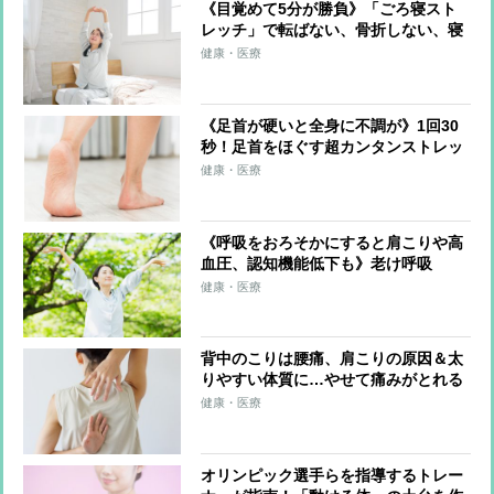
《目覚めて5分が勝負》「ごろ寝スト
レッチ」で転ばない、骨折しない、寝
たきりにならない体に
健康・医療
《足首が硬いと全身に不調が》1回30
秒！足首をほぐす超カンタンストレッ
チ 足首を硬くしない習慣も紹介
健康・医療
《呼吸をおろそかにすると肩こりや高
血圧、認知機能低下も》老け呼吸
を“長生き呼吸”に変える「呼吸筋スト
健康・医療
レッチ」のやり方を医師が伝授
背中のこりは腰痛、肩こりの原因＆太
りやすい体質に…やせて痛みがとれる
「1日3分の背中ストレッチ」を整体師
健康・医療
が伝授
オリンピック選手らを指導するトレー