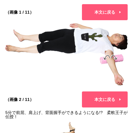
（画像 1 / 11）
本文に戻る
（画像 2 / 11）
本文に戻る
5分で前屈、肩上げ、背面握手ができるようになる!? 柔軟王子が
伝授！