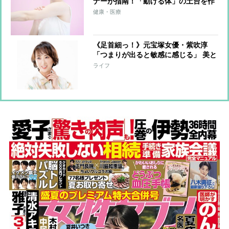
ナーが指南！「動ける体」の土台を作
る簡単メソッド「ふるふる」とは？
健康・医療
《足首細っ！》元宝塚女優・紫吹淳
「つまりが出ると敏感に感じる」 美と
健康維持に欠かさない“特別グッズ”を
ライフ
語る