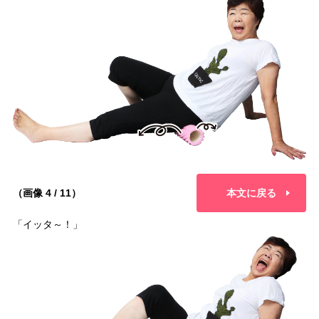
（画像 4 / 11）
本文に戻る
「イッタ～！」