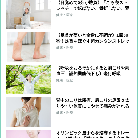
《目覚めて5分が勝負》「ごろ寝スト
レッチ」で転ばない、骨折しない、寝
たきりにならない体に
健康・医療
《足首が硬いと全身に不調が》1回30
秒！足首をほぐす超カンタンストレッ
チ 足首を硬くしない習慣も紹介
健康・医療
《呼吸をおろそかにすると肩こりや高
血圧、認知機能低下も》老け呼吸
を“長生き呼吸”に変える「呼吸筋スト
健康・医療
レッチ」のやり方を医師が伝授
背中のこりは腰痛、肩こりの原因＆太
りやすい体質に…やせて痛みがとれる
「1日3分の背中ストレッチ」を整体師
健康・医療
が伝授
オリンピック選手らを指導するトレー