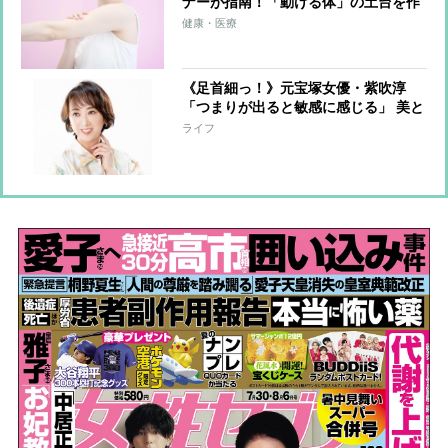
ナーが指南！「動ける体」の土台を作
る簡単メソッド「ふるふる」とは？
健康・医療
《足首細っ！》元宝塚女優・紫吹淳
「つまりが出ると敏感に感じる」 美と
健康維持に欠かさない“特別グッズ”を
ライフ
語る