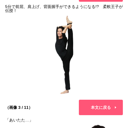
5分で前屈、肩上げ、背面握手ができるようになる!? 柔軟王子が
伝授！
（画像 3 / 11）
本文に戻る
「あいたた…」