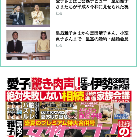
愛子さまはご公務デビュー 皇后雅子
さまたちが平成＆令和に見せられた祝
賀のドレス姿
社会
皇后雅子さまから黒田清子さん、小室
眞子さんまで 皇室の婚約・結婚会見
のファッションと秘話
社会