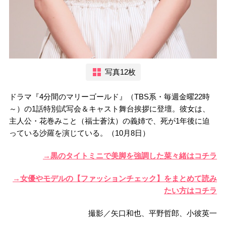
写真12枚
ドラマ『4分間のマリーゴールド』（TBS系・毎週金曜22時
～）の1話特別試写会＆キャスト舞台挨拶に登壇。彼女は、
主人公・花巻みこと（福士蒼汰）の義姉で、死が1年後に迫
っている沙羅を演じている。（10月8日）
→黒のタイトミニで美脚を強調した菜々緒はコチラ
→女優やモデルの【ファッションチェック】をまとめて読み
たい方はコチラ
撮影／矢口和也、平野哲郎、小彼英一