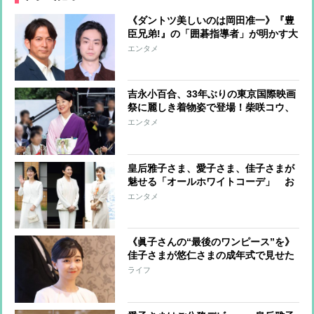
《ダントツ美しいのは岡田准一》『豊
臣兄弟!』の「囲碁指導者」が明かす大
河ドラマで菜々緒がかけた「労いの言
エンタメ
葉」【劇中の盤面にも注目】
吉永小百合、33年ぶりの東京国際映画
祭に麗しき着物姿で登場！柴咲コウ、
満島ひかり、川口春奈らはハートポー
エンタメ
ズで魅了
皇后雅子さま、愛子さま、佳子さまが
魅せる「オールホワイトコーデ」 お
しゃれに着こなすコツに注目
エンタメ
《眞子さんの“最後のワンピース”を》
佳子さまが悠仁さまの成年式で見せた
「お姉さまとともに」の思い
ライフ