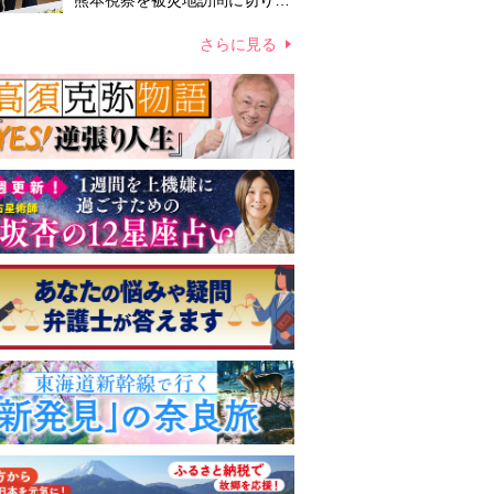
熊本視察を被災地訪問に切り替
えての実施が現実的か 上皇ご
夫妻から受け継ぐ“国民への寄
さらに見る
り添い方”