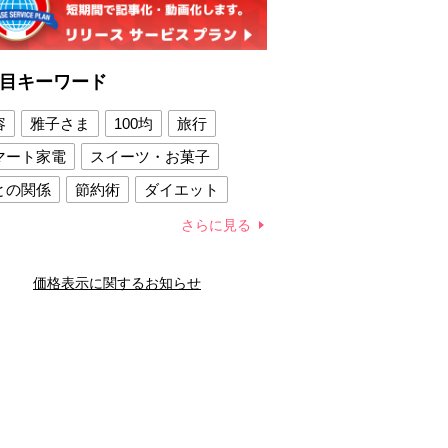
目キーワード
容
雅子さま
100均
旅行
マート家電
スイーツ・お菓子
との関係
節約術
ダイエット
康法
新製品
さらに見る
容賢者のダイエットグッズ
価格表示に関するお知らせ
との関係
新津春子
どか食い