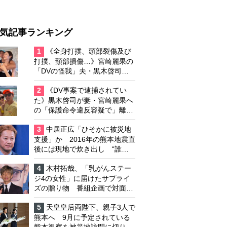
気記事ランキング
1
《全身打撲、頭部裂傷及び
打撲、頸部損傷…》宮崎麗果の
「DVの怪我」夫・黒木啓司の
逮捕で始まる「夫婦の闘争」
2
《DV事案で逮捕されてい
た》黒木啓司が妻・宮崎麗果へ
の「保護命令違反容疑で」離婚
協議は「第二ステージ」へ
3
中居正広「ひそかに被災地
支援」か 2016年の熊本地震直
後には現地で炊き出し “誰に
も知られなくて良い”と、むし
ろ強まる福祉活動への思い
4
木村拓哉、「乳がんステー
ジ4の女性」に届けたサプライ
ズの贈り物 番組企画で対面し
たファンが、夢と希望を与える
心遣いに「うれしくて号泣しま
5
天皇皇后両陛下、親子3人で
した」
熊本へ 9月に予定されている