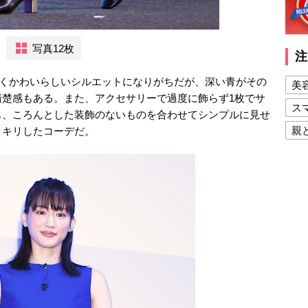
写真12枚
注
しくかわいらしいシルエットになりがちだが、深い青がその
美
清楚感もある。また、アクセサリーで過度に飾らず1枚でサ
ス
も、ころんとした装飾のないものを合わせてシンプルに見せ
親
ッキリしたコーデだ。
健
美
夫