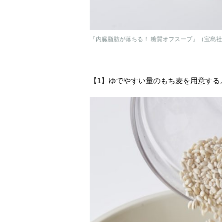
『内臓脂肪が落ちる！ 糖質オフスープ』（宝島
【1】ゆでやすい量のもち麦を用意する。