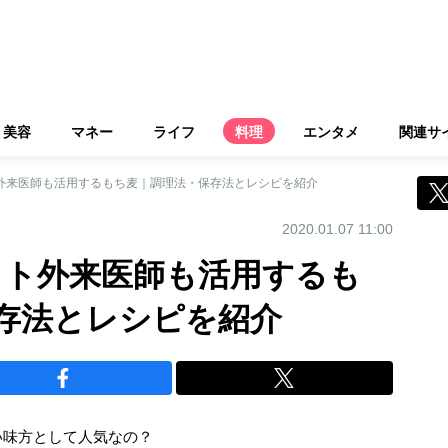
美容
マネー
ライフ
料理
エンタメ
関連サ
ト外来医師も活用するもち麦｜調理法・保存法とレシピを紹介
2020.01.07 11:00
エット外来医師も活用するも
存法とレシピを紹介
い味方として人気なの？