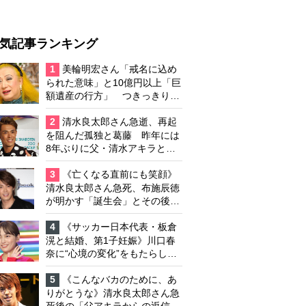
気記事ランキング
1
美輪明宏さん「戒名に込め
られた意味」と10億円以上「巨
額遺産の行方」 つきっきりで
私生活をサポートしていた元俳
優が相続か
2
清水良太郎さん急逝、再起
を阻んだ孤独と葛藤 昨年には
8年ぶりに父・清水アキラと共
演、本格的な活動再開に向かっ
ていたが…周囲が懸念していた
3
《亡くなる直前にも笑顔》
「不安定なところ」
清水良太郎さん急死、布施辰徳
が明かす「誕生会」とその後の
メッセージ
4
《サッカー日本代表・板倉
滉と結婚、第1子妊娠》川口春
奈に“心境の変化”をもたらした
主演映画『ママせか』 身を削
って「がんに蝕まれる母」を演
5
《こんなバカのために、あ
じた壮絶な撮影現場
りがとうな》清水良太郎さん急