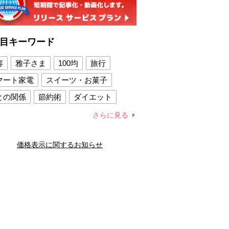
目キーワード
容
雅子さま
100均
旅行
マート家電
スイーツ・お菓子
との関係
節約術
ダイエット
康法
新製品
さらに見る
容賢者のダイエットグッズ
価格表示に関するお知らせ
との関係
新津春子
どか食い