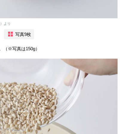
社）より
写真9枚
（※写真は150g）