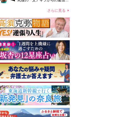
死後の「父アキラからの返信」
布施辰徳が涙で明かす「順番が
違う」
さらに見る