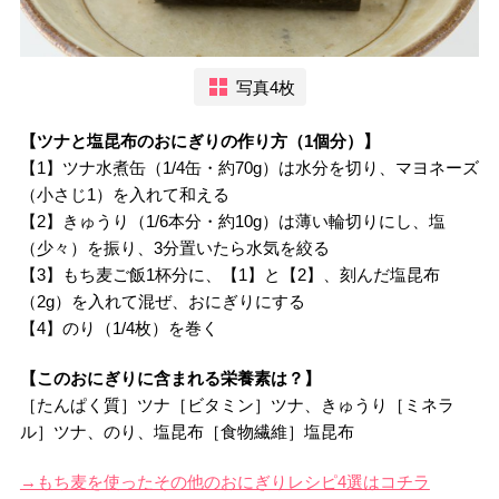
写真4枚
【ツナと塩昆布のおにぎりの作り方（1個分）】
【1】ツナ水煮缶（1/4缶・約70g）は水分を切り、マヨネーズ
（小さじ1）を入れて和える
【2】きゅうり（1/6本分・約10g）は薄い輪切りにし、塩
（少々）を振り、3分置いたら水気を絞る
【3】もち麦ご飯1杯分に、【1】と【2】、刻んだ塩昆布
（2g）を入れて混ぜ、おにぎりにする
【4】のり（1/4枚）を巻く
【このおにぎりに含まれる栄養素は？】
［たんぱく質］ツナ［ビタミン］ツナ、きゅうり［ミネラ
ル］ツナ、のり、塩昆布［食物繊維］塩昆布
→もち麦を使ったその他のおにぎりレシピ4選はコチラ