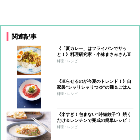
関連記事
《「夏カレー」はフライパンでサッ
と！》料理研究家・小林まさみさん直
伝レシピ
料理・レシピ
《凍らせるのが今夏のトレンド！》自
家製“シャリシャリつゆ”の麺＆ごはん
7レシピ
料理・レシピ
《楽すぎ！包まない“時短餃子”》焼く
だけ＆レンチンで完成の簡単レシピ！
料理・レシピ