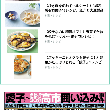
《ひき肉を使わずヘルシー！》“罪悪
感ゼロ餃子”6レシピ。魚介と大豆製品
で大満足！
料理・レシピ
《餃子なのに糖質オフ！》野菜でたね
を包む“ヘルシー餃子”3レシピ！
料理・レシピ
《ズッキーニもオクラも餃子に！》野
菜がたっぷりとれる「餃子」9レシピ
料理・レシピ