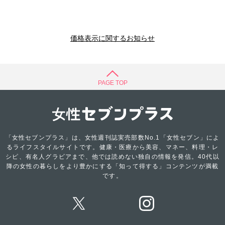
価格表示に関するお知らせ
PAGE TOP
「女性セブンプラス」は、女性週刊誌実売部数No.1「女性セブン」によ
るライフスタイルサイトです。健康・医療から美容、マネー、料理・レ
シピ、有名人グラビアまで、他では読めない独自の情報を発信。40代以
降の女性の暮らしをより豊かにする「知って得する」コンテンツが満載
です。