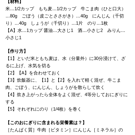
【材料】
米…1/2カップ もち麦…1/2カップ 牛こま肉（ひと口大）
…80g ごぼう（皮ごとささがき）…40g にんじん（千切
り）…40g しょうが（千切り）…1片 のり…1枚
【A】水…1カップ 醤油…大さじ1 酒…小さじ2 みりん…
小さじ1
【作り方】
【1】といだ米ともち麦は、水（分量外）に30分浸けて、ざ
るに上げ、水気を切る
【2】【A】を合わせておく
【3】炊飯器に、【1】と【2】を入れて軽く混ぜ、牛こま
肉、ごぼう、にんじん、しょうがを散らして炊く
【4】炊き上がったら全体をよく混ぜ、4等分しておにぎりに
する
【5】それぞれにのり（1/4枚）を巻く
【このおにぎりに含まれる栄養素は？】
［たんぱく質］牛肉［ビタミン］にんじん［ミネラル］の